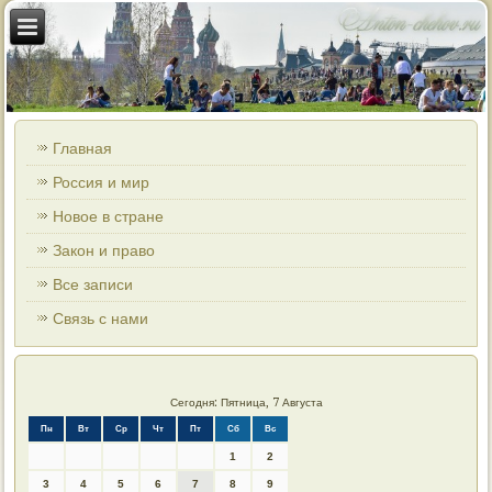
Главная
Россия и мир
Новое в стране
Закон и право
Все записи
Связь с нами
Сегодня: Пятница, 7 Августа
Пн
Вт
Ср
Чт
Пт
Сб
Вс
1
2
3
4
5
6
7
8
9