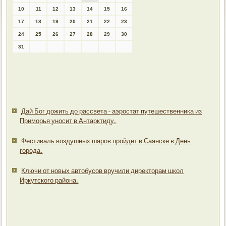
10
11
12
13
14
15
16
17
18
19
20
21
22
23
24
25
26
27
28
29
30
31
Дай Бог дожить до рассвета - аэростат путешественника из
Приморья уносит в Антарктиду.
Фестиваль воздушных шаров пройдет в Саянске в День
города.
Ключи от новых автобусов вручили директорам школ
Иркутского района.