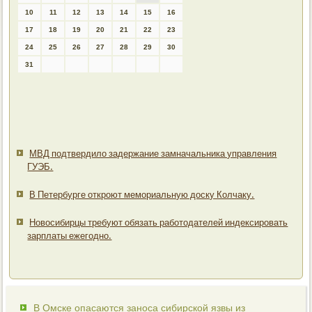
10
11
12
13
14
15
16
17
18
19
20
21
22
23
24
25
26
27
28
29
30
31
МВД подтвердило задержание замначальника управления
ГУЭБ.
В Петербурге откроют мемориальную доску Колчаку.
Новосибирцы требуют обязать работодателей индексировать
зарплаты ежегодно.
В Омске опасаются заноса сибирской язвы из