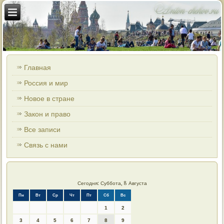
Главная
Россия и мир
Новое в стране
Закон и право
Все записи
Связь с нами
Сегодня: Суббота, 8 Августа
Пн
Вт
Ср
Чт
Пт
Сб
Вс
1
2
3
4
5
6
7
8
9