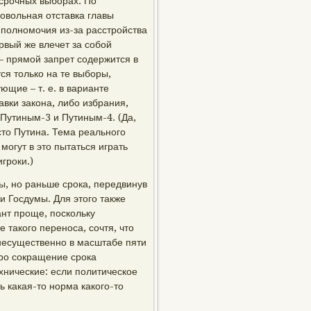
срочных выборах. По
ровольная отставка главы
 полномочия из-за расстройства
рвый же влечет за собой
– прямой запрет содержится в
ся только на те выборы,
ющие – т. е. в варианте
вки закона, либо избрания,
 Путиным-3 и Путиным-4. (Да,
то Путина. Тема реального
огут в это пытаться играть
гроки.)
, но раньше срока, передвинув
 Госдумы. Для этого также
ант проще, поскольку
 такого переноса, сочтя, что
несущественно в масштабе пяти
про сокращение срока
хнические: если политическое
ь какая-то норма какого-то