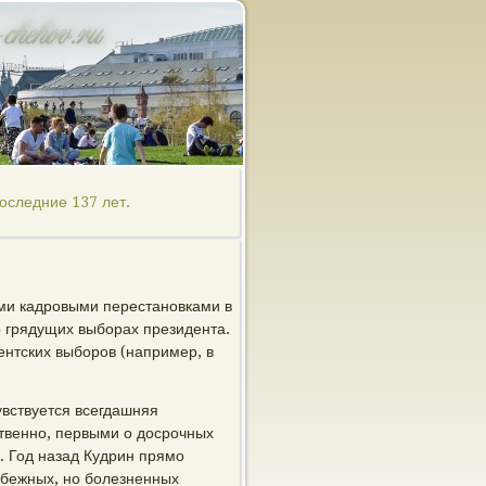
оследние 137 лет.
ми кадровыми перестановками в
о грядущих выборах президента.
нтских выборов (например, в
увствуется всегдашняя
ственно, первыми о досрочных
. Год назад Кудрин прямо
избежных, но болезненных