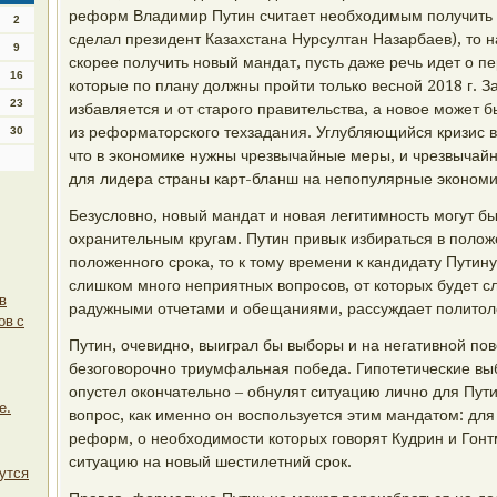
реформ Владимир Путин считает необходимым получить м
2
сделал президент Казахстана Нурсултан Назарбаев), то 
9
скорее получить новый мандат, пусть даже речь идет о п
16
которые по плану должны пройти только весной 2018 г. 
23
избавляется и от старого правительства, а новое может
из реформаторского техзадания. Углубляющийся кризис в
30
что в экономике нужны чрезвычайные меры, и чрезвычай
для лидера страны карт-бланш на непопулярные эконом
Безусловно, новый мандат и новая легитимность могут бы
охранительным кругам. Путин привык избираться в полож
положенного срока, то к тому времени к кандидату Путин
слишком много неприятных вопросов, от которых будет 
в
радужными отчетами и обещаниями, рассуждает политол
ов с
Путин, очевидно, выиграл бы выборы и на негативной пов
безоговорочно триумфальная победа. Гипотетические выб
опустел окончательно – обнулят ситуацию лично для Пути
е.
вопрос, как именно он воспользуется этим мандатом: дл
реформ, о необходимости которых говорят Кудрин и Гонт
ситуацию на новый шестилетний срок.
утся