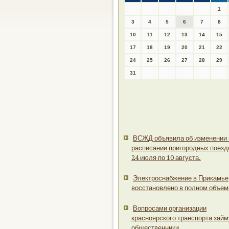
1
3
4
5
6
7
8
10
11
12
13
14
15
17
18
19
20
21
22
24
25
26
27
28
29
31
ВСЖД объявила об изменении 
расписании пригородных поезд
24 июля по 10 августа.
Электроснабжение в Прикамье
восстановлено в полном объем
Вопросами организации
красноярского транспорта займ
общественники.