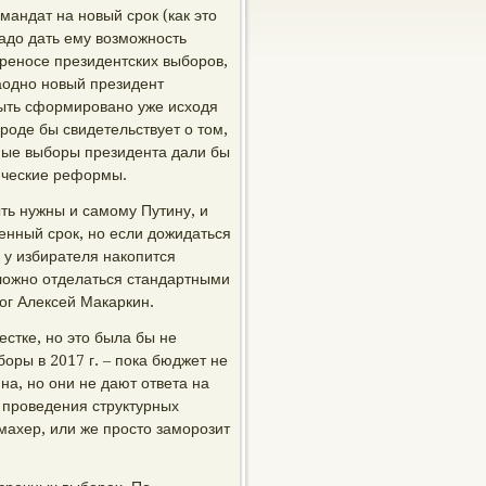
андат на новый срок (как это
надо дать ему возможность
ереносе президентских выборов,
Заодно новый президент
 быть сформировано уже исходя
роде бы свидетельствует о том,
ные выборы президента дали бы
ические реформы.
ть нужны и самому Путину, и
енный срок, но если дожидаться
у у избирателя накопится
сложно отделаться стандартными
ог Алексей Макаркин.
естке, но это была бы не
оры в 2017 г. – пока бюджет не
на, но они не дают ответа на
я проведения структурных
махер, или же просто заморозит