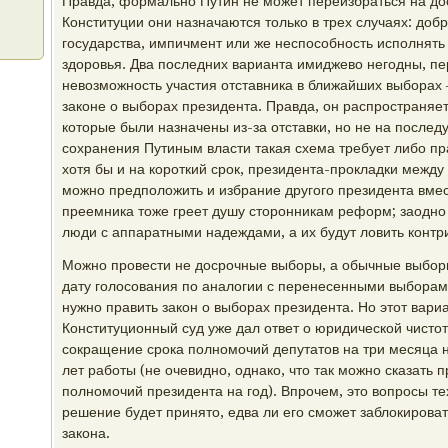
Правда, формально Путин не может переизбраться на до
Конституции они назначаются только в трех случаях: доб
государства, импичмент или же неспособность исполнять
здоровья. Два последних варианта имиджево негодны, пе
невозможность участия отставника в ближайших выборах 
законе о выборах президента. Правда, он распространяет
которые были назначены из-за отставки, но не на последу
сохранения Путиным власти такая схема требует либо пра
хотя бы и на короткий срок, президента-прокладки между
можно предположить и избрание другого президента вмес
преемника тоже греет душу сторонникам реформ; заодно м
люди с аппаратными надеждами, а их будут ловить контри
Можно провести не досрочные выборы, а обычные выборы
дату голосования по аналогии с перенесенными выборами
нужно править закон о выборах президента. Но этот вари
Конституционный суд уже дал ответ о юридической чистоте
сокращение срока полномочий депутатов на три месяца 
лет работы (не очевидно, однако, что так можно сказать 
полномочий президента на год). Впрочем, это вопросы те
решение будет принято, едва ли его сможет заблокироват
закона.