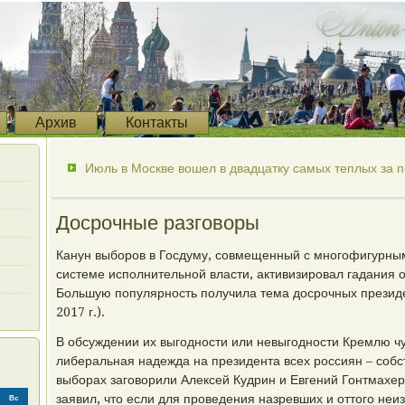
Архив
Контакты
Июль в Москве вошел в двадцатку самых теплых за п
Досрочные разговоры
Канун выборов в Госдуму, совмещенный с многофигурны
системе исполнительной власти, активизировал гадания 
Большую популярность получила тема досрочных президе
2017 г.).
В обсуждении их выгодности или невыгодности Кремлю ч
либеральная надежда на президента всех россиян – соб
выборах заговорили Алексей Кудрин и Евгений Гонтмахер
заявил, что если для проведения назревших и оттого не
Вс