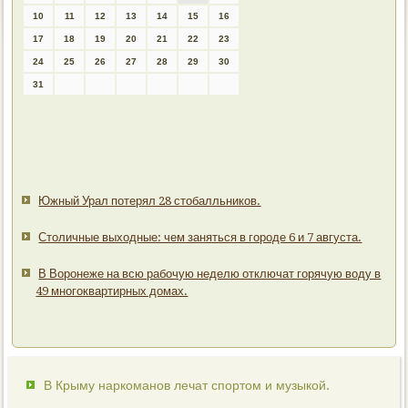
10
11
12
13
14
15
16
17
18
19
20
21
22
23
24
25
26
27
28
29
30
31
Южный Урал потерял 28 стобалльников.
Столичные выходные: чем заняться в городе 6 и 7 августа.
В Воронеже на всю рабочую неделю отключат горячую воду в
49 многоквартирных домах.
В Крыму наркоманов лечат спортом и музыкой.