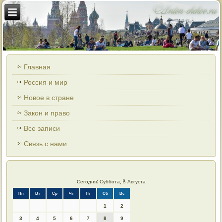
Главная
Россия и мир
Новое в стране
Закон и право
Все записи
Связь с нами
Сегодня: Суббота, 8 Августа
Пн
Вт
Ср
Чт
Пт
Сб
Вс
1
2
3
4
5
6
7
8
9