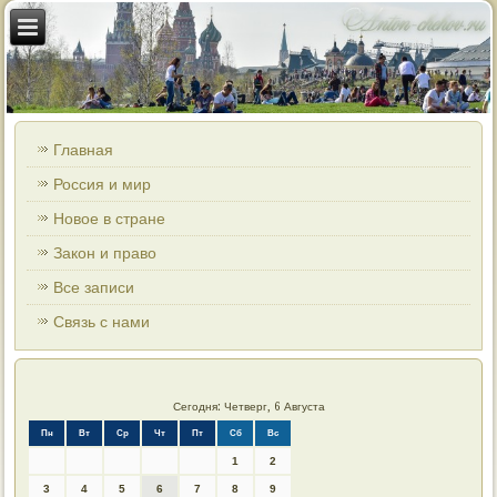
Главная
Россия и мир
Новое в стране
Закон и право
Все записи
Связь с нами
Сегодня: Четверг, 6 Августа
Пн
Вт
Ср
Чт
Пт
Сб
Вс
1
2
3
4
5
6
7
8
9