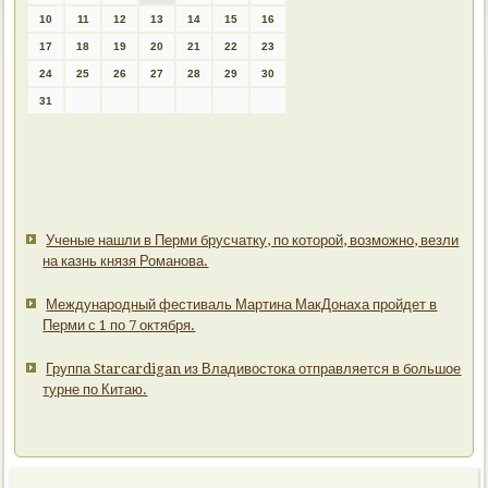
10
11
12
13
14
15
16
17
18
19
20
21
22
23
24
25
26
27
28
29
30
31
Ученые нашли в Перми брусчатку, по которой, возможно, везли
на казнь князя Романова.
Международный фестиваль Мартина МакДонаха пройдет в
Перми с 1 по 7 октября.
Группа Starcardigan из Владивостока отправляется в большое
турне по Китаю.