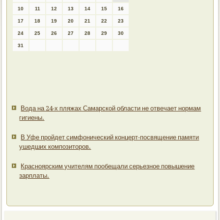
10
11
12
13
14
15
16
17
18
19
20
21
22
23
24
25
26
27
28
29
30
31
Вода на 24-х пляжах Самарской области не отвечает нормам
гигиены.
В Уфе пройдет симфонический концерт-посвящение памяти
ушедших композиторов.
Красноярским учителям пообещали серьезное повышение
зарплаты.