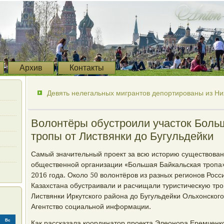
Архив
Контакты
Девять нелегальных мигрантов депортированы из Ни
Волонтёры обустроили участок Боль
тропы от Листвянки до Бугульдейки
Самый значительный проект за всю историю существова
общественной организации «Большая Байкальская тропа»
2016 года. Около 50 волонтёров из разных регионов Росси
Казахстана обустраивали и расчищали туристическую тро
Листвянки Иркутского района до Бугульдейки Ольхонског
Агентство социальной информации.
Вс
Как рассказала координатор проекта Элеонора Еремченко