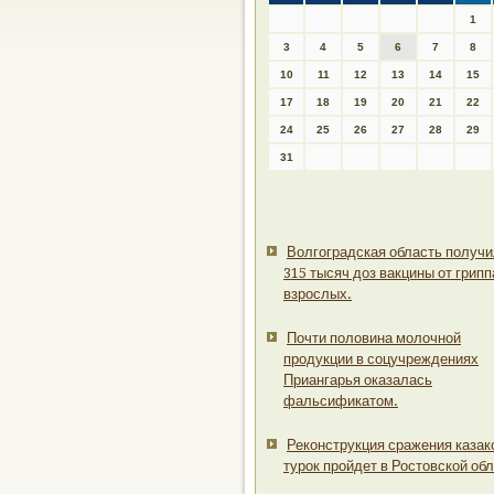
1
3
4
5
6
7
8
10
11
12
13
14
15
17
18
19
20
21
22
24
25
26
27
28
29
31
Волгоградская область получ
315 тысяч доз вакцины от грипп
взрослых.
Почти половина молочной
продукции в соцучреждениях
Приангарья оказалась
фальсификатом.
Реконструкция сражения казак
турок пройдет в Ростовской обл