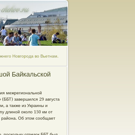
жнего Новгорода во Вьетнам.
шой Байкальской
ния межрегиональной
 (ББТ) завершился 29 августа
и, а также из Украины и
пу длиной около 150 км от
о района. Об этом сообщает
, поскольку отрезок ББТ был