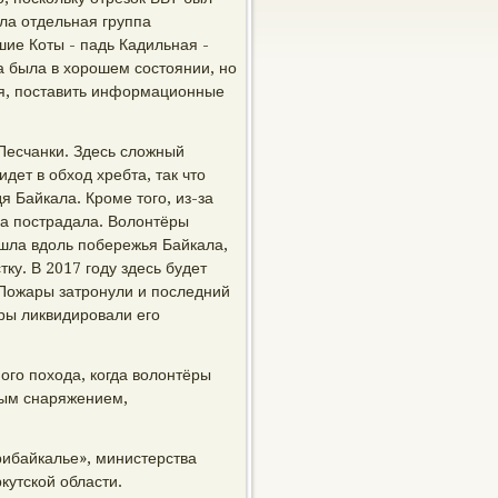
ала отдельная группа
шие Коты - падь Кадильная -
а была в хорошем состоянии, но
ья, поставить информационные
Песчанки. Здесь сложный
ет в обход хребта, так что
я Байкала. Кроме того, из-за
па пострадала. Волонтёры
 шла вдоль побережья Байкала,
ку. В 2017 году здесь будет
 Пожары затронули и последний
ёры ликвидировали его
ого похода, когда волонтёры
ным снаряжением,
ибайкалье», министерства
кутской области.