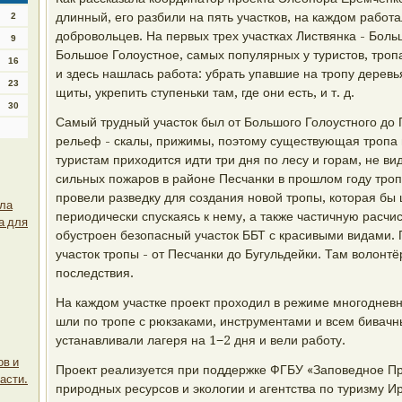
длинный, его разбили на пять участков, на каждом работ
2
добровольцев. На первых трех участках Листвянка - Боль
9
Большое Голоустное, самых популярных у туристов, троп
16
и здесь нашлась работа: убрать упавшие на тропу дерев
23
щиты, укрепить ступеньки там, где они есть, и т. д.
30
Самый трудный участок был от Большого Голоустного до 
рельеф - скалы, прижимы, поэтому существующая тропа ид
туристам приходится идти три дня по лесу и горам, не вид
сильных пожаров в районе Песчанки в прошлом году тро
провели разведку для создания новой тропы, которая бы
ила
периодически спускаясь к нему, а также частичную расчист
а для
обустроен безопасный участок ББТ с красивыми видами.
участок тропы - от Песчанки до Бугульдейки. Там волонт
последствия.
На каждом участке проект проходил в режиме многодневн
шли по тропе с рюкзаками, инструментами и всем бивач
устанавливали лагеря на 1−2 дня и вели работу.
ов и
Проект реализуется при поддержке ФГБУ «Заповедное Пр
асти.
природных ресурсов и экологии и агентства по туризму Ир