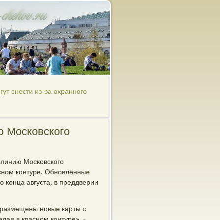
ут снести из-за охранного
ю Московского
 линию Московского
асном контуре. Обновлённые
о конца августа, в преддверии
т размещены новые карты с
лая в красном контуре», -