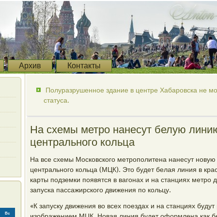
Архив
Контакты
Полуразрушенное здание в центре Хабаровска не мог
статуса.
На схемы метро нанесут белую лини
центрального кольца
На все схемы Московского метрополитена нанесут новую
центрального кольца (МЦК). Это будет белая линия в кр
карты подземки появятся в вагонах и на станциях метро д
запуска пассажирского движения по кольцу.
«К запуску движения во всех поездах и на станциях буду
Вс
изображением МЦК. Новая линия будет оформлена как бе