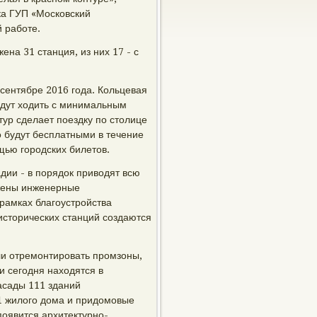
ка ГУП «Московский
 работе.
на 31 станция, из них 17 - с
сентябре 2016 года. Кольцевая
будут ходить с минимальным
тур сделает поездку по столице
о будут бесплатными в течение
щью городских билетов.
дии - в порядок приводят всю
жены инженерные
 рамках благоустройства
исторических станций создаются
ли отремонтировать промзоны,
и сегодня находятся в
асады 111 зданий
 жилого дома и придомовые
появится архитектурно-