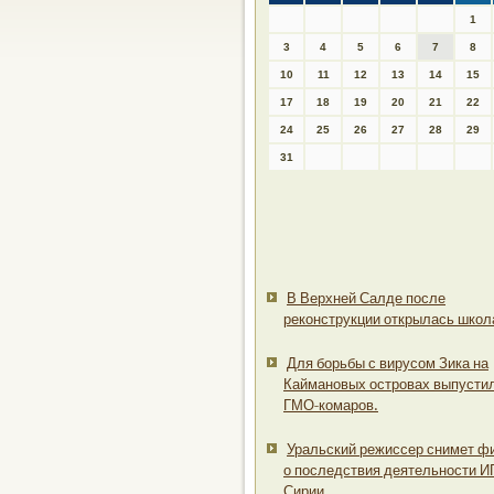
1
3
4
5
6
7
8
10
11
12
13
14
15
17
18
19
20
21
22
24
25
26
27
28
29
31
В Верхней Салде после
реконструкции открылась школ
Для борьбы с вирусом Зика на
Каймановых островах выпусти
ГМО-комаров.
Уральский режиссер снимет ф
о последствия деятельности ИГ
Сирии.