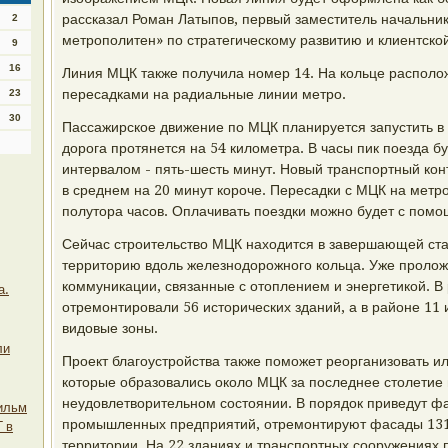
рассказал Роман Латыпов, первый заместитель начальни
2
метрополитен» по стратегическому развитию и клиентской
9
16
Линия МЦК также получила номер 14. На кольце расположе
пересадками на радиальные линии метро.
23
30
Пассажирское движение по МЦК планируется запустить в 
дорога протянется на 54 километра. В часы пик поезда 
интервалом - пять-шесть минут. Новый транспортный кон
в среднем на 20 минут короче. Пересадки с МЦК на метр
полутора часов. Оплачивать поездки можно будет с помо
Сейчас строительство МЦК находится в завершающей ста
территорию вдоль железнодорожного кольца. Уже проло
коммуникации, связанные с отоплением и энергетикой. В
а.
отремонтировали 56 исторических зданий, а в районе 11 
видовые зоны.
ли
Проект благоустройства также поможет реорганизовать и
которые образовались около МЦК за последнее столетие 
неудовлетворительном состоянии. В порядок приведут ф
ильм
промышленных предприятий, отремонтируют фасады 131
 в
территории. На 22 зданиях и транспортных сооружениях 