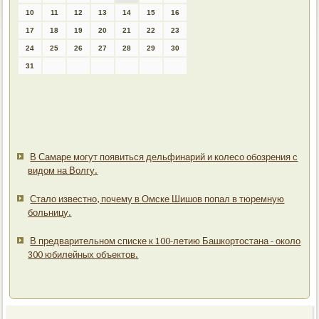
10
11
12
13
14
15
16
17
18
19
20
21
22
23
24
25
26
27
28
29
30
31
В Самаре могут появиться дельфинарий и колесо обозрения с
видом на Волгу.
Стало известно, почему в Омске Шишов попал в тюремную
больницу.
В предварительном списке к 100-летию Башкортостана - около
300 юбилейных объектов.