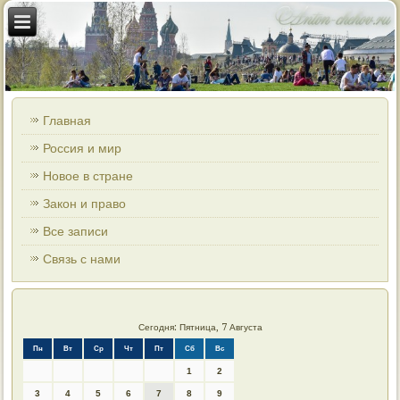
Главная
Россия и мир
Новое в стране
Закон и право
Все записи
Связь с нами
Сегодня: Пятница, 7 Августа
Пн
Вт
Ср
Чт
Пт
Сб
Вс
1
2
3
4
5
6
7
8
9