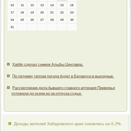
10
11
12
13
14
15
16
17
18
19
20
21
22
23
24
25
26
27
28
29
30
31
Хаббл сделал снимок Альфы Центавра.
По-летнему теплая погода будет в Беларуси в выходные.
Рассмотрение дела бывшего главного аптекаря Приморья
отложили до осени из-за отпуска судьи.
Доходы жителей Хабаровского края снизились на 6,3%.