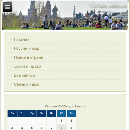
Главная
Россия и мир
Новое в стране
Закон и право
Все записи
Связь с нами
Сегодня: Суббота, 8 Августа
Пн
Вт
Ср
Чт
Пт
Сб
Вс
1
2
3
4
5
6
7
8
9