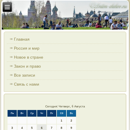
Главная
Россия и мир
Новое в стране
Закон и право
Все записи
Связь с нами
Сегодня: Четверг, 6 Августа
Пн
Вт
Ср
Чт
Пт
Сб
Вс
1
2
3
4
5
6
7
8
9