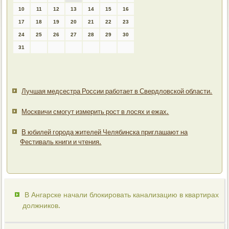
10
11
12
13
14
15
16
17
18
19
20
21
22
23
24
25
26
27
28
29
30
31
Лучшая медсестра России работает в Свердловской области.
Москвичи смогут измерить рост в лосях и ежах.
В юбилей города жителей Челябинска приглашают на
Фестиваль книги и чтения.
В Ангарске начали блокировать канализацию в квартирах
должников.