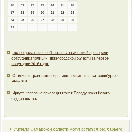
10
11
12
13
14
15
16
17
18
19
20
21
22
23
24
25
26
27
28
29
30
31
Более двух тысяч неблагополучных семей проверили
сотрудники полиции Нижегородской области за первое
полугодие 2016 года.
Стадион с травяным покрытием появится в Екатеринбурге к
ЧМ-2018.
Иркутск впервые присоединится к Параду российского
студенчества.
Жители Самарской области могут остаться без бабьего