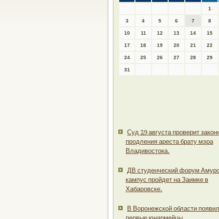
1
3
4
5
6
7
8
10
11
12
13
14
15
17
18
19
20
21
22
24
25
26
27
28
29
31
Суд 29 августа проверит закон
продления ареста брату мэра
Владивостока.
ДВ студенческий форум Амур
кампус пройдет на Заимке в
Хабаровске.
В Воронежской области появи
первые юнармейцы.