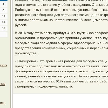
года с момента окончания учебного заведения. Стажировк
2
Работодателю, который готов взять выпускника без опыта
9
регионального бюджета для частичного возмещения затра
16
выплаты работникам за наставничество. В месяц выплата 
23
рублей.
30
В 2016 году стажировку пройдут 310 выпускников профе
организаций. В программе уже приняли участие 199 выпу
молодые люди проходили в сферах здравоохранения и об
предоставления коммунальных, социальных и персональ
производстве.
- Стажировка - это временная работа для молодых специ
ность
предприятии под руководством опытного наставника, кот
формирования и закрепления в практической трудовой д
знаний, умений и навыков выпускника. По программе мн
закрепляются на местах. 61% выпускников остается рабо
ский
стажировки, - подчеркнула министр.
лись