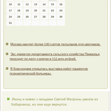
10
11
12
13
14
15
16
17
18
19
20
21
22
23
24
25
26
27
28
29
30
31
Москва закупит более 100 сортов тюльпанов для цветников.
Экс-директор департамента сельского хозяйства Приморья
проходит по делу о взятке в 522 млн.рублей.
В Краснодаре открылась выставка работ пациентов
психиатрической больницы.
Икону и ковчег с мощами Святой Матроны увезли из
Хабаровска, но они еще вернутся.