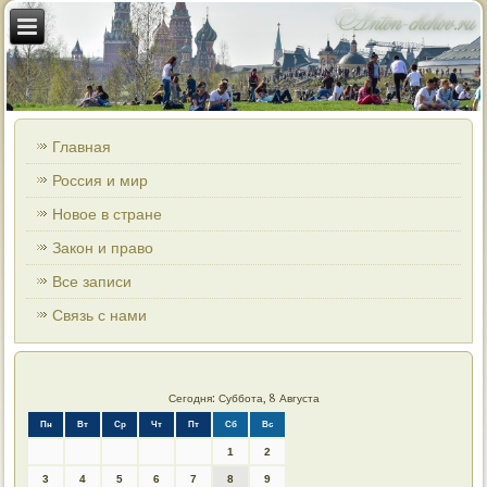
Главная
Россия и мир
Новое в стране
Закон и право
Все записи
Связь с нами
Сегодня: Суббота, 8 Августа
Пн
Вт
Ср
Чт
Пт
Сб
Вс
1
2
3
4
5
6
7
8
9