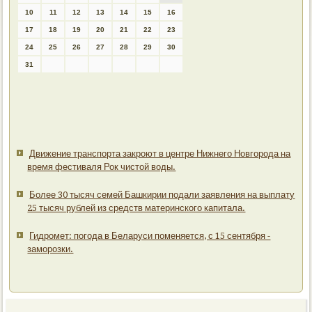
10
11
12
13
14
15
16
17
18
19
20
21
22
23
24
25
26
27
28
29
30
31
Движение транспорта закроют в центре Нижнего Новгорода на
время фестиваля Рок чистой воды.
Более 30 тысяч семей Башкирии подали заявления на выплату
25 тысяч рублей из средств материнского капитала.
Гидромет: погода в Беларуси поменяется, с 15 сентября -
заморозки.