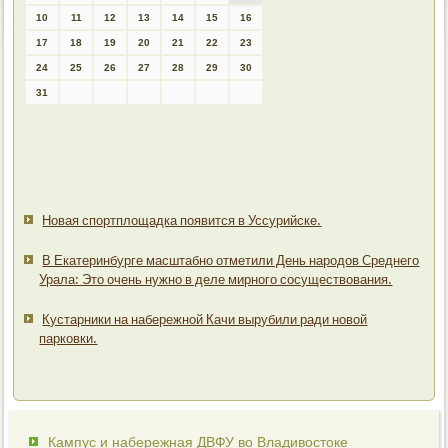
10
11
12
13
14
15
16
17
18
19
20
21
22
23
24
25
26
27
28
29
30
31
Новая спортплощадка появится в Уссурийске.
В Екатеринбурге масштабно отметили День народов Среднего
Урала: Это очень нужно в деле мирного сосуществования.
Кустарники на набережной Качи вырубили ради новой
парковки.
Кампус и набережная ДВФУ во Владивостоке