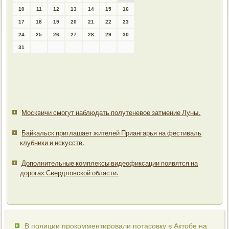
10
11
12
13
14
15
16
17
18
19
20
21
22
23
24
25
26
27
28
29
30
31
Москвичи смогут наблюдать полутеневое затмение Луны.
Байкальск приглашает жителей Приангарья на фестиваль
клубники и искусств.
Дополнительные комплексы видеофиксации появятся на
дорогах Свердловской области.
В полиции прокомментировали потасовку в Актобе на