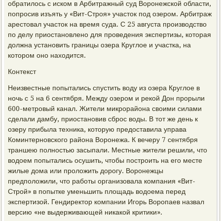
обратилось с иском в Арбитражный суд Воронежской области,
попросив изъять у «Вит-Строя» участок под озером. Арбитраж
арестовал участок на время суда. С 25 августа производство
по делу приостановлено для проведения экспертизы, которая
должна установить границы озера Круглое и участка, на
котором оно находится.
Контекст
Неизвестные попытались спустить воду из озера Круглое в
ночь с 5 на 6 сентября. Между озером и рекой Дон прорыли
600-метровый канал. Жители микрорайона своими силами
сделали дамбу, приостановив сброс воды. В тот же день к
озеру прибыла техника, которую предоставила управа
Коминтерновского района Воронежа. К вечеру 7 сентября
траншею полностью засыпали. Местные жители решили, что
водоем попытались осушить, чтобы построить на его месте
жилые дома или проложить дорогу. Воронежцы
предположили, что работы организовала компания «Вит-
Строй» в попытке уменьшить площадь водоема перед
экспертизой. Гендиректор компании Игорь Воропаев назвал
версию «не выдерживающей никакой критики».