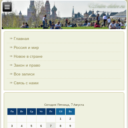
Главная
Россия и мир
Новое в стране
Закон и право
Все записи
Связь с нами
Сегодня: Пятница, 7 Августа
Пн
Вт
Ср
Чт
Пт
Сб
Вс
1
2
3
4
5
6
7
8
9