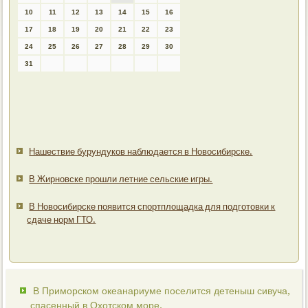
10
11
12
13
14
15
16
17
18
19
20
21
22
23
24
25
26
27
28
29
30
31
Нашествие бурундуков наблюдается в Новосибирске.
В Жирновске прошли летние сельские игры.
В Новосибирске появится спортплощадка для подготовки к
сдаче норм ГТО.
В Приморском океанариуме поселится детеныш сивуча,
спасенный в Охотском море.