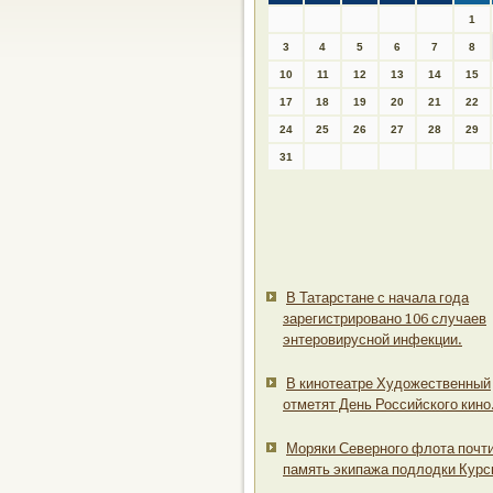
1
3
4
5
6
7
8
10
11
12
13
14
15
17
18
19
20
21
22
24
25
26
27
28
29
31
В Татарстане с начала года
зарегистрировано 106 случаев
энтеровирусной инфекции.
В кинотеатре Художественный
отметят День Российского кино
Моряки Северного флота почт
память экипажа подлодки Курс