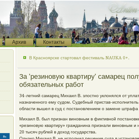
Архив
Контакты
В Красноярске стартовал фестиваль NAUKA 0+.
За 'резиновую квартиру' самарец пол
обязательных работ
34-летний самарец Михаил В. злостно уклонялся от упла
назначенного ему судом. Судебный пристав-исполнител
области вышел в суд с постановлением о замене штрафа
Михаил В. был признан виновным в фиктивной постановке
«резиновую квартиру» гражданина признали виновным и 
20 тысяч рублей в доход государства.
Вс
Однако Михаил В. не исполнил решение суда в установле