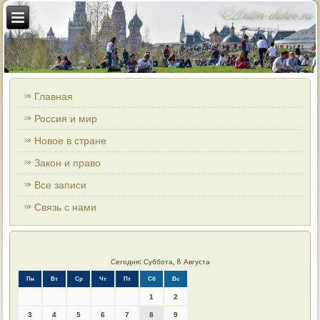
Главная
Россия и мир
Новое в стране
Закон и право
Все записи
Связь с нами
Сегодня: Суббота, 8 Августа
Пн
Вт
Ср
Чт
Пт
Сб
Вс
1
2
3
4
5
6
7
8
9