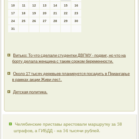
10
11
12
13
14
15
16
17
18
19
20
21
22
23
24
25
26
27
28
29
30
31
Витько: То что сделали студентки ДВГМУ - подвиг, но что на
борту делала женщина с таким сроком беременности.
Около 27 тысяч деревьев планируется посадить в Приангарье
в рамках акции Живи лес!.
Детская политика.
Челябинские приставы арестовали маршрутку за 58
штрафов, а ГИБДД - на 54 тысячи рублей.