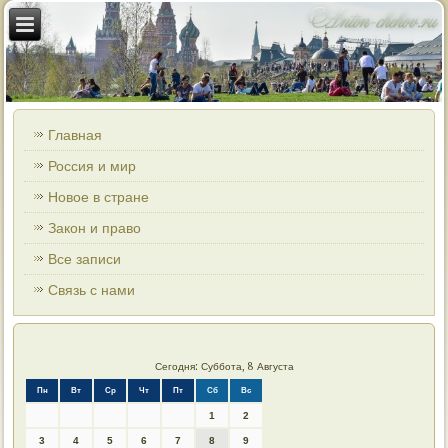
Главная
Россия и мир
Новое в стране
Закон и право
Все записи
Связь с нами
Сегодня: Суббота, 8 Августа
Пн
Вт
Ср
Чт
Пт
Сб
Вс
1
2
3
4
5
6
7
8
9