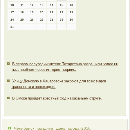
10
11
12
13
14
15
16
17
18
19
20
21
22
23
24
25
26
27
28
29
30
31
В первом полугодии жители Татарстана разрешили более 60
тыс. проблем через интернет-сервис.
Улицу Донскую в Хабаровске закроют для всех видов
транспорта и пешеходов.
В Омске пройдет крестный ход на казачьем струге.
Челябинск празднует День города-2016.