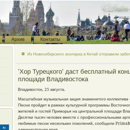
Архив
Контакты
Из Новосибирского зоопарка в Китай отправили забо
'Хор Турецкого' даст бесплатный кон
площади Владивостока
Владивосток, 25 августа.
Масштабная музыкальная акция знаменитого коллектива 
Песни пройдет в рамках культурной программы Восточно
жителей и гостей Приморья на центральной площади Влад
Десятки тысяч человек вместе с профессиональными арт
любимые песни нескольких поколений, сообщили PrimaM
Вс
администрации края.