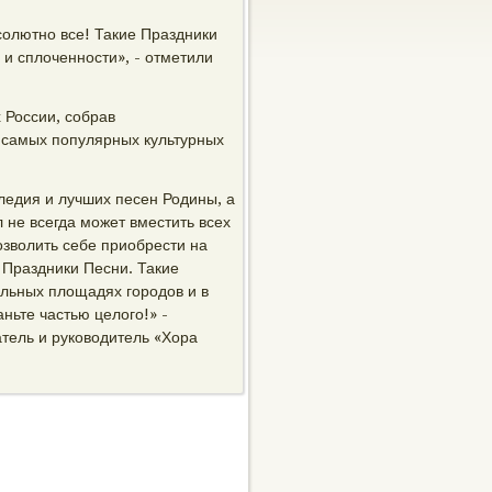
солютно все! Такие Праздники
 и сплоченности», - отметили
 России, собрав
з самых популярных культурных
ледия и лучших песен Родины, а
 не всегда может вместить всех
озволить себе приобрести на
 Праздники Песни. Такие
альных площадях городов и в
ньте частью целого!» -
атель и руководитель «Хора