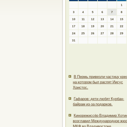
1
3
4
5
6
7
8
10
11
12
13
14
15
17
18
19
20
21
22
24
25
26
27
28
29
31
В Пермь привезли частицу крес
на котором был распят Иисус
Христос.
Гафаров: дети любят Курбан-
байрам из-за подарков.
Кинорежиссёр Владимир Хоти
возглавил Международное жю
МКФ во Владивостоке.