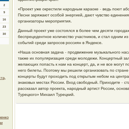
2
«Проект уже окрестили народным караоке - ведь поют аб
9
Песни заряжают особой энергией, дают чувство единения
16
организаторы мероприятия.
23
Данный проект уже состоялся в более чем десяти городах
30
беспрецедентное количество участников, и стал одним и
событий среди запросов россиян в Яндексе.
«Наша основная задача - продвижение музыкального нас
также их популяризация среди молодежи. Концертный зал
желающих попасть к нам на концерт, да, и не все могут п
него билеты. Поэтому мы решили организовать по стране
концерты будут проходить под открытым небом на центр
та,
знаковых местах России. Вход свободный. Приходите - ста
рассказал автор проекта, народный артист России, основ
Турецкого» Михаил Турецкий.
ненко
ри