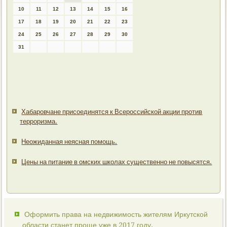
10
11
12
13
14
15
16
17
18
19
20
21
22
23
24
25
26
27
28
29
30
31
Хабаровчане присоединятся к Всероссийской акции против
терроризма.
Неожиданная неясная помощь.
Цены на питание в омских школах существенно не повысятся.
Оформить права на недвижимость жителям Иркутской
области станет проще уже в 2017 году.