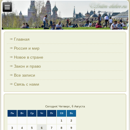
Главная
Россия и мир
Новое в стране
Закон и право
Все записи
Связь с нами
Сегодня: Четверг, 6 Августа
Пн
Вт
Ср
Чт
Пт
Сб
Вс
1
2
3
4
5
6
7
8
9