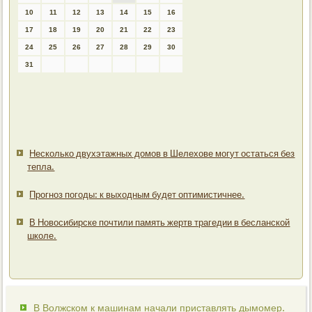
10
11
12
13
14
15
16
17
18
19
20
21
22
23
24
25
26
27
28
29
30
31
Несколько двухэтажных домов в Шелехове могут остаться без
тепла.
Прогноз погоды: к выходным будет оптимистичнее.
В Новосибирске почтили память жертв трагедии в бесланской
школе.
В Волжском к машинам начали приставлять дымомер.