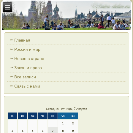
Главная
Россия и мир
Новое в стране
Закон и право
Все записи
Связь с нами
Сегодня: Пятница, 7 Августа
Пн
Вт
Ср
Чт
Пт
Сб
Вс
1
2
3
4
5
6
7
8
9