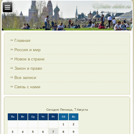
Главная
Россия и мир
Новое в стране
Закон и право
Все записи
Связь с нами
Сегодня: Пятница, 7 Августа
Пн
Вт
Ср
Чт
Пт
Сб
Вс
1
2
3
4
5
6
7
8
9