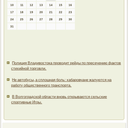
10
11
12
13
14
15
16
17
18
19
20
21
22
23
24
25
26
27
28
29
30
31
Полиция Владивостока проводит рейды по пресечению фактов
стихийной торговли.
Не автобусы, а сплошная боль: хабаровчане жалуются на
работу общественного транспорта.
В Волгоградской области вновь открываются сельские
спортивные Игры.