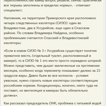
переполненностью камер вопрос решили, сейчас практически
все тюрьмы заполнены в пределах нормы», - отмечает
специалист.
Напомним, на территории Приморского края расположено
четыре следственных изолятора (СИЗО): один во
Владивостоке, два в Уссурийске, еще один в Спасском
районе. По словам Владимира Найдина, особенно
проблемными считаются Спасский и Владивостокский
изоляторы:
«Если в новом СИЗО № 3 г Уссурийска существует понятие
приватное место, (отдельный туалет, расположенный в
камере), то в СИЗО № 1 это место просто ограждено шторкой.
Можно представить, чем дышат заключенные на протяжении
месяцев, особенно когда термометр показывает далеко за 25
градусов жары. Давно бьем во все колокола - условия
ужасные, нужно строить новые изоляторы соответствующие
российским нормам. Кондиционеры, конечно, никто туда не
поставит, но вентиляция в камерах быть обязательно
должна».
Как рассказал председатель ОНК, проблема с питьевой водой