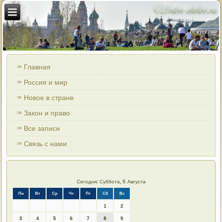
Главная
Россия и мир
Новое в стране
Закон и право
Все записи
Связь с нами
Сегодня: Суббота, 8 Августа
Пн
Вт
Ср
Чт
Пт
Сб
Вс
1
2
3
4
5
6
7
8
9