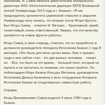
Напомним, И. Сивов являлся заместителем генерального
директора АНО «Исполнительная дирекция XXVII Всемирной
летней Универсиады 2013 года в г. Казани». «Я как
председатель оргкомитета церемоний открытия и закрытия
Универсиады могу сказать, что вторым после Игоря Крутого
был Игорь Сивов, - отметил И. Метшин. - Креативный, яркий,
талантливый, очень ответственный. Уверен, что эти качества
проявятся на новом фронте работы».
Игорь Сивов, в свою очередь, отметил, что он проработал в
должности руководителя Аппарата Исполкома Казани 2 года 8
месяцев. «Это была для меня целая жизнь. Кем я пришел
сюда и кем сейчас стал - это два разных человека, - сказал
он. - Все, что было за это время, - большой опыт, который не
изучить и не прочитать по книжкам, это нужно пройти». Он
поблагодарил Мэра Казани Ильсура Метшина, руководителя
Исполкома Дениса Калинкина и всех сотрудников Аппарата
Исполкома Казани за плодотворную совместную работу.
Справка.
Игорь Вениаминович Сивов родился 9 июня 1980 года в
Казани.