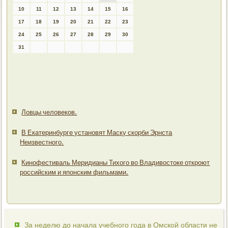
10
11
12
13
14
15
16
17
18
19
20
21
22
23
24
25
26
27
28
29
30
31
Ловцы человеков.
В Екатеринбурге установят Маску скорби Эрнста
Неизвестного.
Кинофестиваль Меридианы Тихого во Владивостоке откроют
российским и японским фильмами.
За неделю до начала учебного года в Омской области не