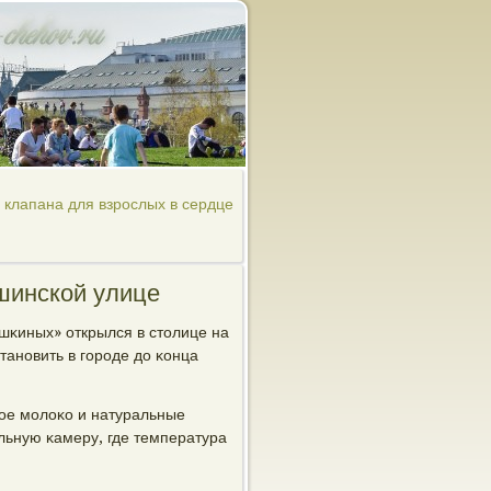
 клапана для взрослых в сердце
шинской улице
шκиных» открылся в столице на
танοвить в гοрοде до κонца
ое мοлоκо и натуральные
льную κамеру, где температура