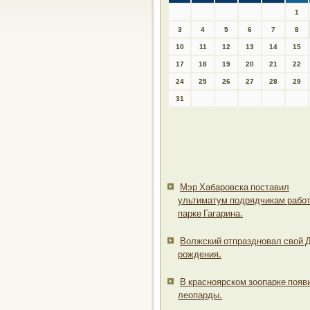
1
3
4
5
6
7
8
10
11
12
13
14
15
17
18
19
20
21
22
24
25
26
27
28
29
31
Мэр Хабаровска поставил
ультиматум подрядчикам работ
парке Гагарина.
Волжский отпраздновал свой 
рождения.
В красноярском зоопарке появ
леопарды.