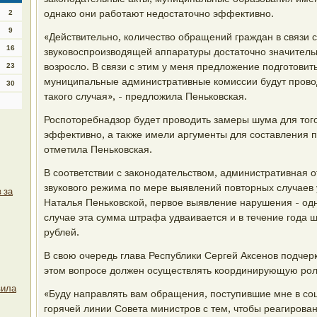
однако они работают недостаточно эффективно.
2
9
«Действительно, количество обращений граждан в связи 
16
звуковоспроизводящей аппаратуры достаточно значитель
возросло. В связи с этим у меня предложение подготовит
23
муниципальные административные комиссии будут прово
30
такого случая», - предложила Пеньковская.
Роспоторебнадзор будет проводить замеры шума для того
эффективно, а также имели аргументы для составления п
отметила Пеньковская.
В соответствии с законодательством, административная 
звукового режима по мере выявлений повторных случаев 
 за
Наталья Пеньковской, первое выявление нарушения - од
случае эта сумма штрафа удваивается и в течение года 
рублей.
В свою очередь глава Республики Сергей Аксенов подчерк
этом вопросе должен осуществлять координирующую рол
вила
«Буду направлять вам обращения, поступившие мне в со
горячей линии Совета министров с тем, чтобы реагирован