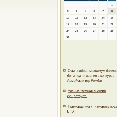
1
3
4
5
6
7
8
10
11
12
13
14
15
17
18
19
20
21
22
24
25
26
27
28
29
31
Омич набрал максимум баллов
бег и подтягивание в конкурсе
Армейских игр Рембат.
Ученые: темная энергия
существует.
Приморцы могут изменить пра
ЕГЭ.