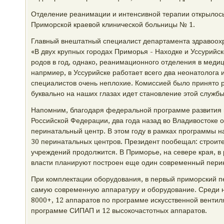
Отделение реанимации и интенсивной терапии открылось
Приморской краевой клинической больницы № 1.
Главный внештатный специалист департамента здравоох
«В двух крупных городах Приморья - Находке и Уссурийс
родов в год, однако, реанимационного отделения в медиц
напрмиер, в Уссурийске работает всего два неонатолога и
специалистов очень неплохие. Комиссией было принято 
буквально на наших глазах идет становление этой службы
Напомним, благодаря федеральной программе развития 
Российской Федерации, два года назад во Владивостоке
перинатальный центр. В этом году в рамках программы н
30 перинатальных центров. Президент пообещал: строит
учреждений продолжится. В Приморье, на севере края, в
власти планируют построен еще один современный пери
При комплектации оборудования, в первый приморский п
самую современную аппаратуру и оборудование. Среди н
8000+, 12 аппаратов по программе искусственной вентиля
программе СИПАП и 12 высокочастотных аппаратов.