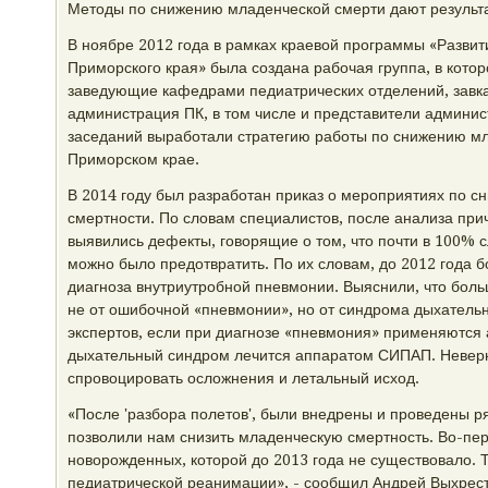
Методы по снижению младенческой смерти дают результ
В ноябре 2012 года в рамках краевой программы «Разви
Приморского края» была создана рабочая группа, в кото
заведующие кафедрами педиатрических отделений, завк
администрация ПК, в том числе и представители админис
заседаний выработали стратегию работы по снижению мл
Приморском крае.
В 2014 году был разработан приказ о мероприятиях по 
смертности. По словам специалистов, после анализа пр
выявились дефекты, говорящие о том, что почти в 100% 
можно было предотвратить. По их словам, до 2012 года б
диагноза внутриутробной пневмонии. Выяснили, что бол
не от ошибочной «пневмонии», но от синдрома дыхательн
экспертов, если при диагнозе «пневмония» применяются 
дыхательный синдром лечится аппаратом СИПАП. Невер
спровоцировать осложнения и летальный исход.
«После 'разбора полетов', были внедрены и проведены р
позволили нам снизить младенческую смертность. Во-пе
новорожденных, которой до 2013 года не существовало. 
педиатрической реанимации», - сообщил Андрей Выхрес