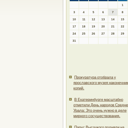
1
3
4
5
6
7
8
10
11
12
13
14
15
17
18
19
20
21
22
24
25
26
27
28
29
31
Прокуратура отобрала у
ярославского музея наконечни
копий.
В Екатеринбурге масштабно
отметили День народов Средне
Урала: Это очень нужно в деле
мирного сосуществования.
Парус Высоцкого подняли на