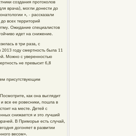
стники создания протоколов
ля врача), могли донести до
онатологии », - рассказали
 до всех территорий
ритму. Ожидание специалистов
ойчиво идет на снижение.
зилась в три раза, с
 в 2013 году смертность была 11
лей. Можно с уверенностью
мертность не превысит 6,8
сем присутствующим
 Посмотрите, как она выглядит
 и все ее ровесники, пошла в
стоит на месте. Детей с
енных снижается и это лучший
врачей. В Приморье есть случай,
егодня догоняет в развитии
нного весом».