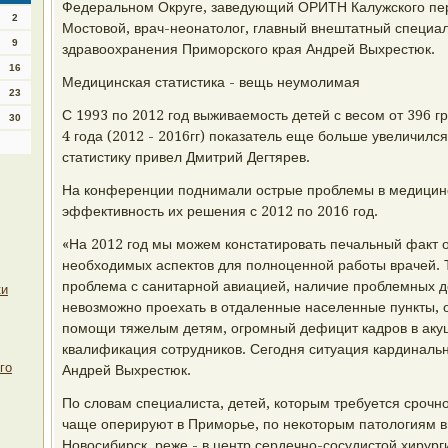
Федеральном Округе, заведующий ОРИТН Калужского пер
2
Мостовой, врач-неонатолог, главный внештатный специа
9
здравоохранения Приморского края Андрей Выхрестюк.
16
Медицинская статистика - вещь неумолимая
23
С 1993 по 2012 год выживаемость детей с весом от 396 г
30
4 года (2012 - 2016гг) показатель еще больше увеличилс
статистику привел Дмитрий Дегтярев.
На конференции поднимали острые проблемы в медицине,
эффективность их решения с 2012 по 2016 год.
«На 2012 год мы можем констатировать печальный факт о
необходимых аспектов для полноценной работы врачей. Т
проблема с санитарной авиацией, наличие проблемных д
ки
невозможно проехать в отдаленные населенные пункты, о
помощи тяжелым детям, огромный дефицит кадров в акуш
квалификация сотрудников. Сегодня ситуация кардинальн
го
Андрей Выхрестюк.
По словам специалиста, детей, которым требуется срочн
чаще оперируют в Приморье, по некоторым патологиям в
Новосибирск, реже - в центр сердечно-сосудистой хирург