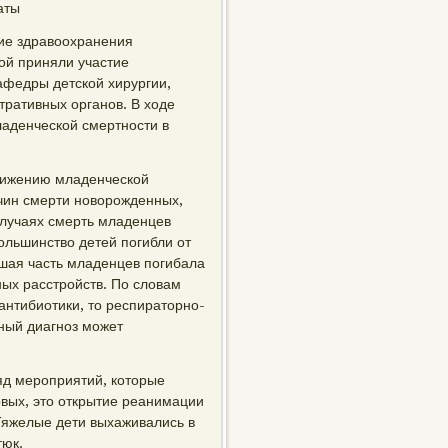
аты
тие здравоохранения
рой приняли участие
афедры детской хирургии,
тративных органов. В ходе
аденческой смертности в
снижению младенческой
ичин смерти новорожденных,
случаях смерть младенцев
ольшинство детей погибли от
ьшая часть младенцев погибала
ых расстройств. По словам
антибиотики, то респираторно-
ный диагноз может
яд мероприятий, которые
рвых, это открытие реанимации
Тяжелые дети выхаживались в
тюк.