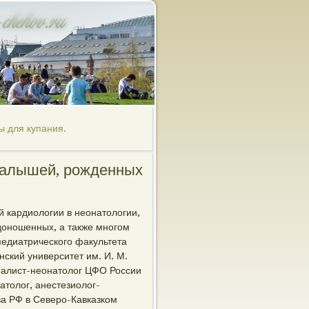
ы для купания.
малышей, рожденных
 кардиологии в неонатологии,
доношенных, а также многом
едиатрического факультета
кий университет им. И. М.
иалист-неонатолог ЦФО России
атолог, анестезиолог-
а РФ в Северо-Кавказком