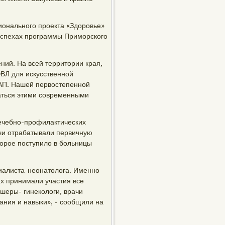
ионального проекта «Здоровье»
 успехах программы Приморского
ний. На всей территории края,
ЭВЛ для искусственной
АП. Нашей первостепенной
ваться этими современными
лечебно-профилактических
чи отрабатывали первичную
орое поступило в больницы
циалиста-неонатолога. Именно
х принимали участия все
ушеры- гинекологи, врачи
ания и навыки», - сообщили на