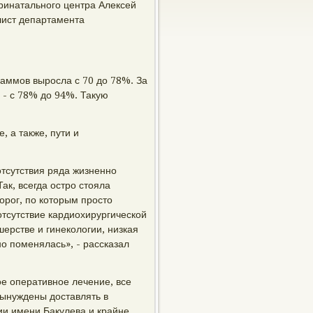
инатального центра Алексей
лист департамента
раммов выросла с 70 до 78%. За
я - с 78% до 94%. Такую
 а также, пути и
тсутствия ряда жизненно
ак, всегда остро стояла
орог, по которым просто
тсутствие кардиохирургической
ерстве и гинекологии, низкая
о поменялась», - рассказал
ое оперативное лечение, все
ынуждены доставлять в
ии имени Бакулева и крайне