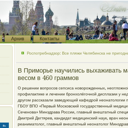
Архив
Контакты
Роспотребнадзор: Все пляжи Челябинска не пригодн
В Приморье научились выхаживать 
весом в 460 граммов
О решении вопросов сепсиса новорожденных, неотложной
профилактике и лечении бронхолёгочной дисплазии у не
другом рассказали заведующий кафедрой неонатологии п
ГБОУ ВПО «Первый Московский государственный медицинс
Сеченова» Минздрава России, главный внештатный спец
Дмитрий Дегтярев, кандидат медицинский наук, врач неон
реаниматолог, главный внештатный неонатолог Минздрав
Вс