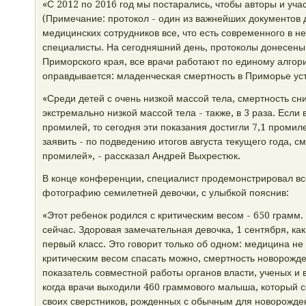
«С 2012 по 2016 год мы постарались, чтобы авторы и уча
(Примечание: протокол - один из важнейших документов д
медицинских сотрудников все, что есть современного в не
специалисты. На сегодняшний день, протоколы донесены
Приморского края, все врачи работают по единому алго
оправдывается: младенческая смертность в Приморье уст
«Среди детей с очень низкой массой тела, смертность сни
экстремально низкой массой тела - также, в 3 раза. Если
промилей, то сегодня эти показания достигли 7,1 проми
заявить - по подведению итогов августа текущего года, с
промилей», - рассказал Андрей Выхрестюк.
В конце конференции, специалист продемонстрировал в
фотографию семилетней девочки, с улыбкой пояснив:
«Этот ребенок родился с критическим весом - 650 грамм.
сейчас. Здоровая замечательная девочка, 1 сентября, как
первый класс. Это говорит только об одном: медицина не 
критическим весом спасать можно, смертность новорожд
показатель совместной работы органов власти, ученых и 
когда врачи выходили 460 граммового малыша, который с
своих сверстников, рожденных с обычным для новорожде