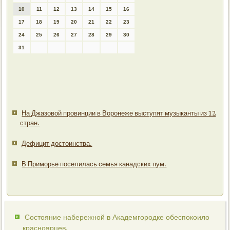
10
11
12
13
14
15
16
17
18
19
20
21
22
23
24
25
26
27
28
29
30
31
На Джазовой провинции в Воронеже выступят музыканты из 12
стран.
Дефицит достоинства.
В Приморье поселилась семья канадских пум.
Состояние набережной в Академгородке обеспокоило
красноярцев.