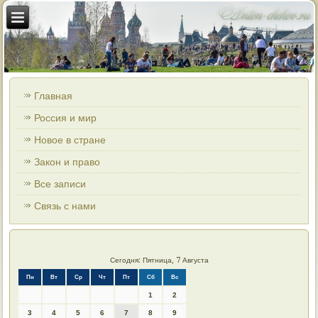
Главная
Россия и мир
Новое в стране
Закон и право
Все записи
Связь с нами
Сегодня: Пятница, 7 Августа
Пн
Вт
Ср
Чт
Пт
Сб
Вс
1
2
3
4
5
6
7
8
9