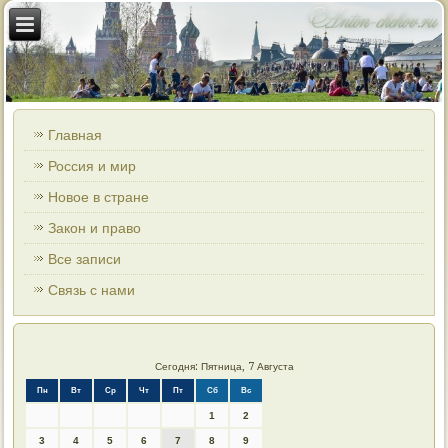
Главная
Россия и мир
Новое в стране
Закон и право
Все записи
Связь с нами
Сегодня: Пятница, 7 Августа
Пн
Вт
Ср
Чт
Пт
Сб
Вс
1
2
3
4
5
6
7
8
9