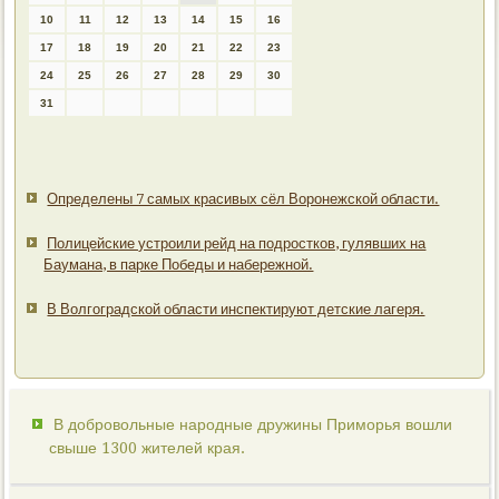
10
11
12
13
14
15
16
17
18
19
20
21
22
23
24
25
26
27
28
29
30
31
Определены 7 самых красивых сёл Воронежской области.
Полицейские устроили рейд на подростков, гулявших на
Баумана, в парке Победы и набережной.
В Волгоградской области инспектируют детские лагеря.
В добровольные народные дружины Приморья вошли
свыше 1300 жителей края.