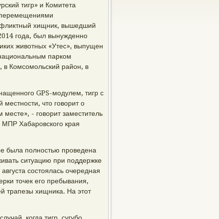
ский тигр» и Комитета
а перемещениями
онфликтный хищник, вышедший
2014 года, был вынужденно
диких животных «Утес», выпущен
с национальным парком
, в Комсомольский район, в
нащенного GPS-модулем, тигр с
 местности, что говорит о
м месте», - говорит заместитель
а МПР Хабаровского края
ые была полностью проведена
живать ситуацию при поддержке
 августа состоялась очередная
ерки точек его пребывания,
й трапезы хищника. На этот
лучай, когда тигр, сугубо