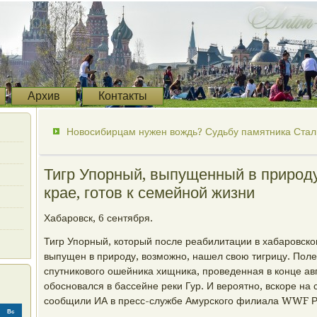
Архив
Контакты
Новосибирцам нужен вождь? Судьбу памятника Стали
Тигр Упорный, выпущенный в природ
крае, готов к семейной жизни
Хабаровск, 6 сентября.
Тигр Упорный, который после реабилитации в хабаровск
выпущен в природу, возможно, нашел свою тигрицу. Пол
спутникового ошейника хищника, проведенная в конце авгу
обосновался в бассейне реки Гур. И вероятно, вскоре на с
сообщили ИА в пресс-службе Амурского филиала WWF Р
Вс