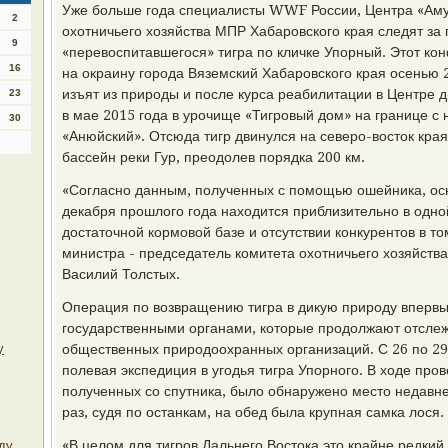
Уже больше года специалисты WWF России, Центра «Амур
2
охотничьего хозяйства МПР Хабаровского края следят з
9
«перевоспитавшегося» тигра по кличке Упорный. Этот к
16
на окраину города Вяземский Хабаровского края осенью 
изъят из природы и после курса реабилитации в Центре 
23
в мае 2015 года в урочище «Тигровый дом» на границе 
30
«Анюйский». Отсюда тигр двинулся на северо-восток края
бассейн реки Гур, преодолев порядка 200 км.
«Согласно данным, полученных с помощью ошейника, ос
декабря прошлого года находится приблизительно в одной
достаточной кормовой базе и отсутствии конкурентов в то
министра - председатель комитета охотничьего хозяйств
Василий Толстых.
Операция по возвращению тигра в дикую природу вперв
государственными органами, которые продолжают отсле
у
общественных природоохранных организаций. С 26 по 29
полевая экспедиция в угодья тигра Упорного. В ходе пров
полученных со спутника, было обнаружено место недавне
раз, судя по останкам, на обед была крупная самка лося.
«В целом для тигров Дальнего Востока это крайне редкий с
ду.