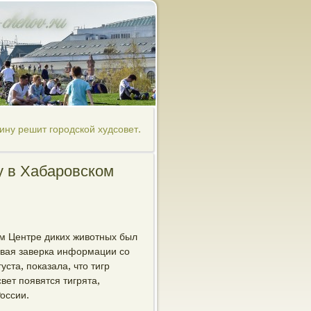
ну решит городской худсовет.
у в Хабаровском
ом Центре диких животных был
евая заверка информации со
ста, показала, что тигр
вет появятся тигрята,
оссии.