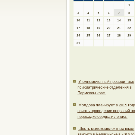
1
3
4
5
6
7
8
10
11
12
13
14
15
17
18
19
20
21
22
24
25
26
27
28
29
31
Уполномоченный проверит все
психиатрические отделения в
Пермском крае.
Молдова планирует в 2019 год
начать проведение операций по
пересадке сердца и легких.
Шесть малокомплектных школ
закрыто в Челябинске в 2016 го