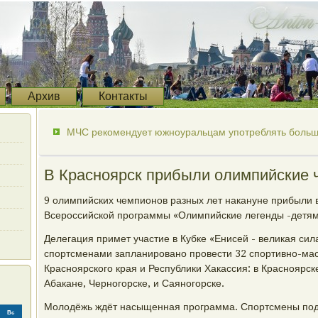
Архив
Контакты
МЧС рекомендует южноуральцам употреблять больше
В Красноярск прибыли олимпийские 
9 олимпийских чемпионов разных лет накануне прибыли в
Всероссийской программы «Олимпийские легенды -детям
Делегация примет участие в Кубке «Енисей - великая сила
спортсменами запланировано провести 32 спортивно-мас
Красноярского края и Республики Хакассия: в Красноярск
Абакане, Черногорске, и Саяногорске.
Молодёжь ждёт насыщенная программа. Спортсмены под
Вс