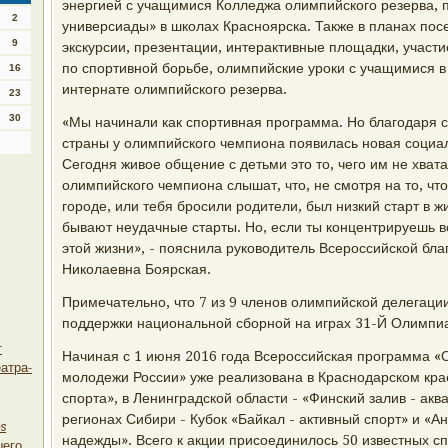
энергией с учащимися Колледжа олимпийского резерва, п
2
универсиады» в школах Красноярска. Также в планах по
9
экскурсии, презентации, интерактивные площадки, участи
по спортивной борьбе, олимпийские уроки с учащимися в
16
интернате олимпийского резерва.
23
30
«Мы начинали как спортивная программа. Но благодаря
страны у олимпийского чемпиона появилась новая социа
Сегодня живое общение с детьми это то, чего им не хватае
олимпийского чемпиона слышат, что, не смотря на то, чт
городе, или тебя бросили родители, был низкий старт в ж
бывают неудачные старты. Но, если ты концентрируешь в
этой жизни», - пояснила руководитель Всероссийской бл
Николаевна Боярская.
Примечательно, что 7 из 9 членов олимпийской делегации
поддержки национальной сборной на играх 31-Й Олимпи
т
Начиная с 1 июня 2016 года Всероссийская программа «
еатра-
молодежи России» уже реализована в Краснодарском кра
спорта», в Ленинградской области - «Финский залив - аква
регионах Сибири - Кубок «Байкал - активный спорт» и «А
s
надежды». Всего к акции присоединилось 50 известных с
шего