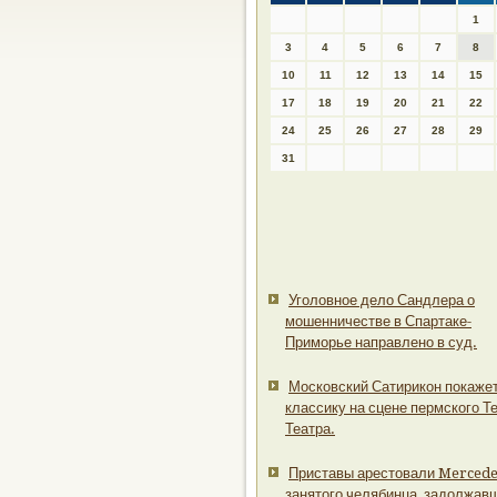
1
3
4
5
6
7
8
10
11
12
13
14
15
17
18
19
20
21
22
24
25
26
27
28
29
31
Уголовное дело Сандлера о
мошенничестве в Спартаке-
Приморье направлено в суд.
Московский Сатирикон покаже
классику на сцене пермского Т
Театра.
Приставы арестовали Mercede
занятого челябинца, задолжав