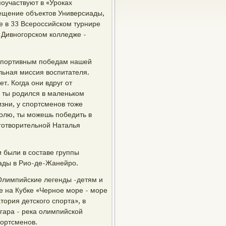
оучаствуют в «Уроках
сещение объектов Универсиады,
е в 33 Всероссийском турнире
 Дивногорском колледже -
 спортивным победам нашей
льная миссия воспитателя.
т. Когда они вдруг от
о ты родился в маленьком
изни, у спортсменов тоже
олю, ты можешь победить в
аготворительной Наталья
 были в составе группы
ады в Рио-де-Жанейро.
Олимпийские легенды -детям и
е на Кубке «Черное море - море
тория детского спорта», в
нгара - река олимпийской
портсменов.