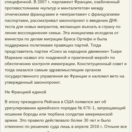
специфичной. В 2007 г. парламент Франции, озабоченный
противостоянием «культур и менталитетов» между
этническими французами и «мигрантами» с французскими
паспортами, рассматривал законопроект о введении ДНК-
теста для новых мигрантов, желающих въехать в страну по
линии воссоединения семьи. Эта инициатива исходила от
министра по делам миграции Бриса Ортефе и была
поддержана политиками правящих партий. Тогда
представитель партии «Союз за народное движение» Тьери
Мариани назвал это «надежной и практичной мерой» по
обеспечению контроля иммиграции. Конституционный совет и
тогда оказался самым здравомыслящим органом
государственного управления во Франции и наложил вето на
утвержденный законопроект.
Не Францией единой
В эпоху президента Рейгана в США появился акт об
урегулировании армейского порядка № 670-1, запрещающий
ношение бороды или тюрбана солдатам американской
армии. Это правило действовало более 30 лет и было
отменено по решению суда лишь в апреле 2016 г. Отныне все