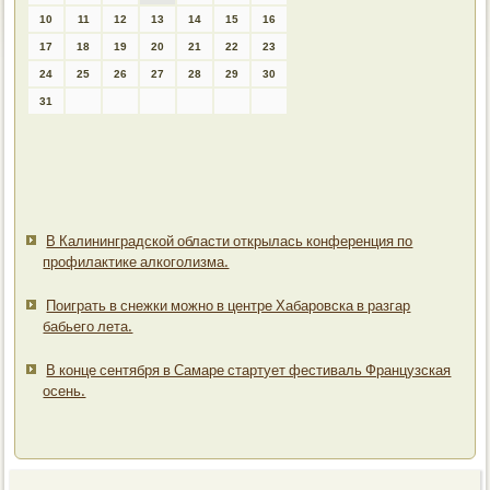
10
11
12
13
14
15
16
17
18
19
20
21
22
23
24
25
26
27
28
29
30
31
В Калининградской области открылась конференция по
профилактике алкоголизма.
Поиграть в снежки можно в центре Хабаровска в разгар
бабьего лета.
В конце сентября в Самаре стартует фестиваль Французская
осень.