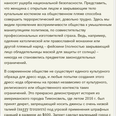
наносят ущерба национальной безопасности. Представить,
что женщина с открытым лицом и закрывающим тело
купальным костюмом на общественном пляже способна
совершить террористический акт, довольно трудно. Здесь мы
видим проявление восприимчивости общества к умышленным
манипуляциям политиков, по совместительству
профессиональных изготовителей страха. Ведь, например,
одеяние католической или православной монахини или
другой пляжный наряд – фейскини (полностью закрывающий
лицо обладательницы маской для защиты от солнца) –
никогда не становились предметом законодательных
ограничений.
В современном обществе не существует единого культурного
образца для дресс-кода, и любые попытки создания этого
дресс-кода обречены на провал независимо от культурного,
религиозного или общественного контекста таких
ограничений. Это прекрасно демонстрирует история из
американского городка Тимонсвиль, где летом 2016 г. был
принят декрет, запрещающий носить джинсы с очень низкой
талией (saggy trousers) под угрозой применения штрафных
санкций в размере до $600. Запрет сделал маленький город с