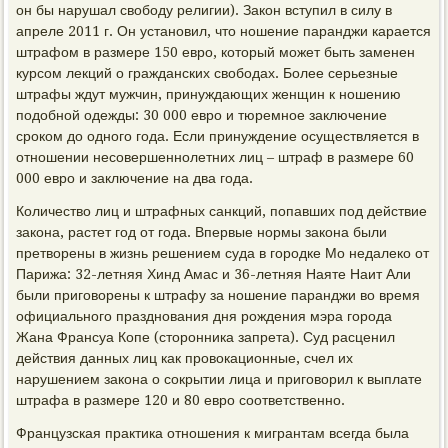
он бы нарушал свободу религии). Закон вступил в силу в
апреле 2011 г. Он установил, что ношение паранджи карается
штрафом в размере 150 евро, который может быть заменен
курсом лекций о гражданских свободах. Более серьезные
штрафы ждут мужчин, принуждающих женщин к ношению
подобной одежды: 30 000 евро и тюремное заключение
сроком до одного года. Если принуждение осуществляется в
отношении несовершеннолетних лиц – штраф в размере 60
000 евро и заключение на два года.
Количество лиц и штрафных санкций, попавших под действие
закона, растет год от года. Впервые нормы закона были
претворены в жизнь решением суда в городке Мо недалеко от
Парижа: 32-летняя Хинд Амас и 36-летняя Наяте Наит Али
были приговорены к штрафу за ношение паранджи во время
официального празднования дня рождения мэра города
Жана Франсуа Копе (сторонника запрета). Суд расценил
действия данных лиц как провокационные, счел их
нарушением закона о сокрытии лица и приговорил к выплате
штрафа в размере 120 и 80 евро соответственно.
Французская практика отношения к мигрантам всегда была