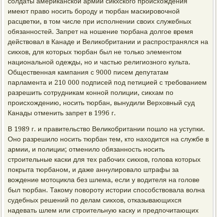
солдаты американской армии сикхского происхождения
имеют право носить бороду и тюрбан маскировочной
расцветки, в том числе при исполнении своих служебных
обязанностей. Запрет на ношение тюрбана долгое время
действовал в Канаде и Великобритании и распространялся на
сикхов, для которых тюрбан был не только элементом
национальной одежды, но и частью религиозного культа.
Общественная кампания с 9000 писем депутатам
парламента и 210 000 подписей под петицией с требованием
разрешить сотрудникам конной полиции, сикхам по
происхождению, носить тюрбан, вынудили Верховный суд
Канады отменить запрет в 1996 г.
В 1989 г. и правительство Великобритании пошло на уступки.
Оно разрешило носить тюрбан тем, кто находится на службе в
армии, и полиции; отменило обязанность носить
строительные каски для тех рабочих сикхов, голова которых
покрыта тюрбаном, и даже аннулировало штрафы за
вождение мотоцикла без шлема, если у водителя на голове
был тюрбан. Такому повороту истории способствовала волна
судебных решений по делам сикхов, отказывающихся
надевать шлем или строительную каску и предпочитающих