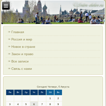
Главная
Россия и мир
Новое в стране
Закон и право
Все записи
Связь с нами
Сегодня: Четверг, 6 Августа
Пн
Вт
Ср
Чт
Пт
Сб
Вс
1
2
3
4
5
6
7
8
9