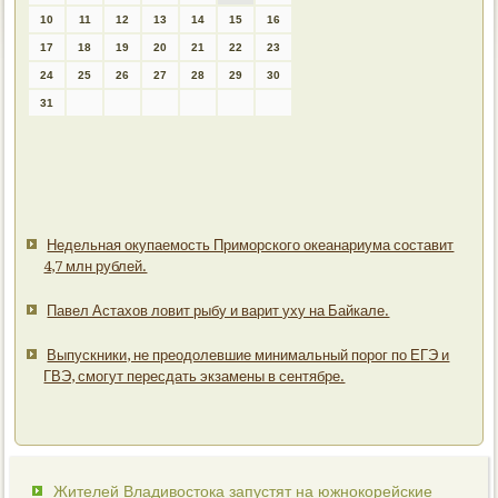
10
11
12
13
14
15
16
17
18
19
20
21
22
23
24
25
26
27
28
29
30
31
Недельная окупаемость Приморского океанариума составит
4,7 млн рублей.
Павел Астахов ловит рыбу и варит уху на Байкале.
Выпускники, не преодолевшие минимальный порог по ЕГЭ и
ГВЭ, смогут пересдать экзамены в сентябре.
Жителей Владивостока запустят на южнокорейские