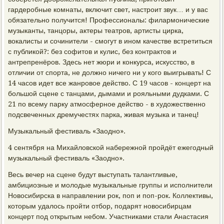
гардеробные комнаты, включит свет, настроит звук… и у вас
обязательно получится! Профессионалы: филармонические
музыканты, танцоры, актеры театров, артисты цирка,
вокалисты и сочинители - смогут в ином качестве встретиться
с публикой?: без софитов и кулис, без контрактов и
антрепренёров. Здесь нет жюри и конкурса, искусство, в
отличии от спорта, не должно ничего ни у кого выигрывать! С
14 часов идет все жанровое действо. С 19 часов - концерт на
большой сцене с танцами, дымами и рояльными дудками. С
21 по всему парку атмосферное действо - в художественно
подсвеченных дремучестях парка, живая музыка и танец!
Музыкальный фестиваль «Заодно».
4 сентября на Михайловской набережной пройдёт ежегодный
музыкальный фестиваль «Заодно».
Весь вечер на сцене будут выступать талантливые,
амбициозные и молодые музыкальные группы и исполнители
Новосибирска в направлении рок, поп и поп-рок. Коллективы,
которым удалось пройти отбор, подарят новосибирцам
концерт под открытым небом. Участниками стали Анастасия