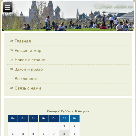
Главная
Россия и мир
Новое в стране
Закон и право
Все записи
Связь с нами
Сегодня: Суббота, 8 Августа
Пн
Вт
Ср
Чт
Пт
Сб
Вс
1
2
3
4
5
6
7
8
9