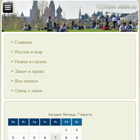
Главная
Россия и мир
Новое в стране
Закон и право
Все записи
Связь с нами
Сегодня: Пятница, 7 Августа
Пн
Вт
Ср
Чт
Пт
Сб
Вс
1
2
3
4
5
6
7
8
9