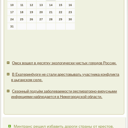
10
11
12
13
14
15
16
17
18
19
20
21
22
23
24
25
26
27
28
29
30
31
Омск вошел в десятку экологически чистых городов России.
В Екатеринбурге не стали арестовывать участника конфликта
в цыганском селе.
Сезонный подъём заболеваемости респираторно-вирусными
инфекциями наблюдается в Нижегородской области.
Минтранс решил избавить дороги страны от крестов.