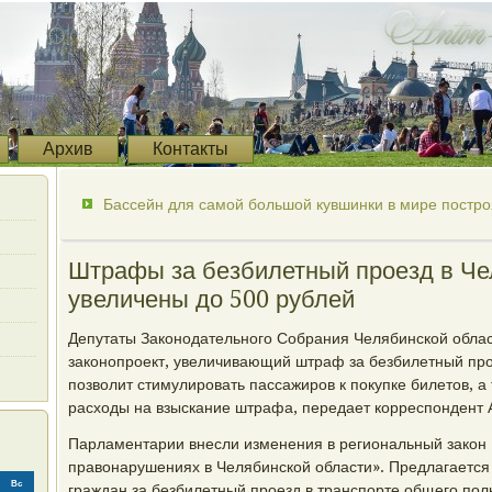
Архив
Контакты
Бассейн для самой большой кувшинки в мире построя
Штрафы за безбилетный проезд в Че
увеличены до 500 рублей
Депутаты Законодательного Собрания Челябинской облас
законопроект, увеличивающий штраф за безбилетный прое
позволит стимулировать пассажиров к покупке билетов, а
расходы на взыскание штрафа, передает корреспондент А
Парламентарии внесли изменения в региональный закон
правонарушениях в Челябинской области». Предлагается 
Вс
граждан за безбилетный проезд в транспорте общего по