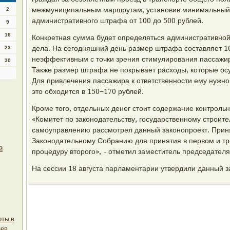
межмуниципальным маршрутам, установив минимальный
2
административного штрафа от 100 до 500 рублей.
9
16
Конкретная сумма будет определяться административно
дела. На сегодняшний день размер штрафа составляет 10
23
неэффективным с точки зрения стимулирования пассажир
30
Также размер штрафа не покрывает расходы, которые ос
Для привлечения пассажира к ответственности ему нужно 
это обходится в 150−170 рублей.
Кроме того, отдельных денег стоит содержание контроль
«Комитет по законодательству, государственному строите
самоуправлению рассмотрел данный законопроект. Прин
Законодательному Собранию для принятия в первом и тр
й
процедуру второго», - отметил заместитель председател
На сессии 18 августа парламентарии утвердили данный з
оты в
цев