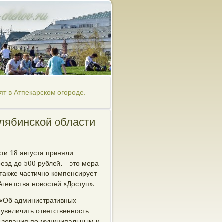
т в Атпекарском огороде.
лябинской области
ти 18 августа приняли
зд до 500 рублей, - это мера
 также частично компенсирует
гентства новостей «Доступ».
 «Об административных
увеличить ответственность
льзования по муниципальным и