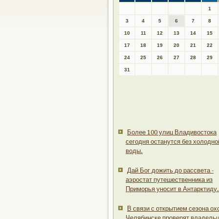
1
3
4
5
6
7
8
10
11
12
13
14
15
17
18
19
20
21
22
24
25
26
27
28
29
31
Более 100 улиц Владивостока
сегодня останутся без холодно
воды.
Дай Бог дожить до рассвета -
аэростат путешественника из
Приморья уносит в Антарктиду.
В связи с открытием сезона ох
Челябинске проверят владель