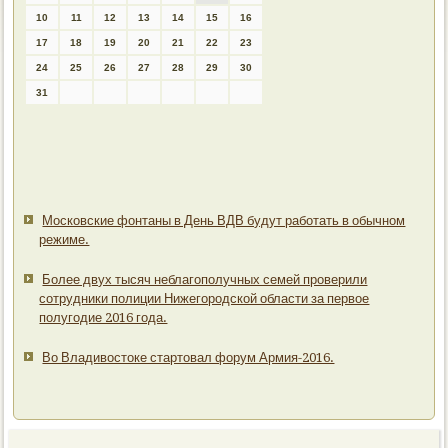
10
11
12
13
14
15
16
17
18
19
20
21
22
23
24
25
26
27
28
29
30
31
Московские фонтаны в День ВДВ будут работать в обычном
режиме.
Более двух тысяч неблагополучных семей проверили
сотрудники полиции Нижегородской области за первое
полугодие 2016 года.
Во Владивостоке стартовал форум Армия-2016.