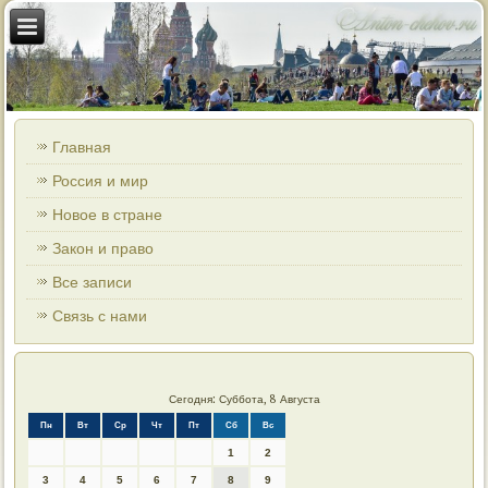
Главная
Россия и мир
Новое в стране
Закон и право
Все записи
Связь с нами
Сегодня: Суббота, 8 Августа
Пн
Вт
Ср
Чт
Пт
Сб
Вс
1
2
3
4
5
6
7
8
9