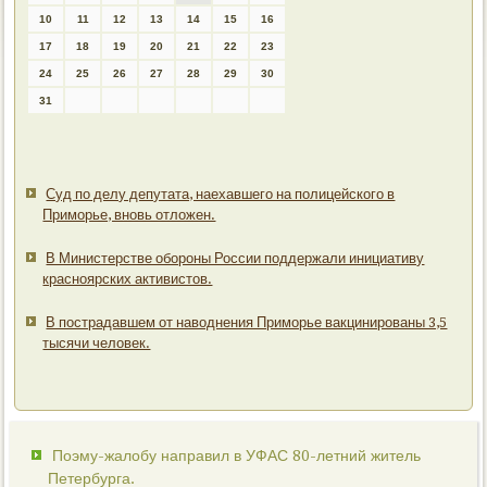
10
11
12
13
14
15
16
17
18
19
20
21
22
23
24
25
26
27
28
29
30
31
Суд по делу депутата, наехавшего на полицейского в
Приморье, вновь отложен.
В Министерстве обороны России поддержали инициативу
красноярских активистов.
В пострадавшем от наводнения Приморье вакцинированы 3,5
тысячи человек.
Поэму-жалобу направил в УФАС 80-летний житель
Петербурга.