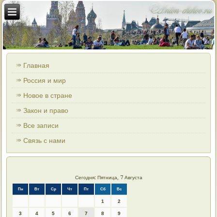
Главная
Россия и мир
Новое в стране
Закон и право
Все записи
Связь с нами
Сегодня: Пятница, 7 Августа
Пн
Вт
Ср
Чт
Пт
Сб
Вс
1
2
3
4
5
6
7
8
9