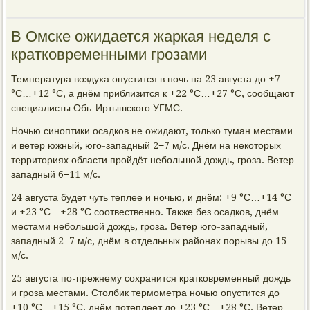
В Омске ожидается жаркая неделя с
кратковременными грозами
Температура воздуха опустится в ночь на 23 августа до +7
°С…+12 °С, а днём приблизится к +22 °С…+27 °С, сообщают
специалисты Обь-Иртышского УГМС.
Ночью синоптики осадков не ожидают, только туман местами
и ветер южный, юго-западный 2−7 м/с. Днём на некоторых
территориях области пройдёт небольшой дождь, гроза. Ветер
западный 6−11 м/с.
24 августа будет чуть теплее и ночью, и днём: +9 °С…+14 °С
и +23 °С…+28 °С соотвественно. Также без осадков, днём
местами небольшой дождь, гроза. Ветер юго-западный,
западный 2−7 м/с, днём в отдельных районах порывы до 15
м/с.
25 августа по-прежнему сохранится кратковременный дождь
и гроза местами. Столбик термометра ночью опустится до
+10 °С…+15 °С, днём потеплеет до +23 °С…+28 °С. Ветер