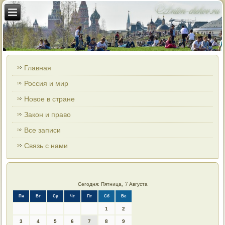
Главная
Россия и мир
Новое в стране
Закон и право
Все записи
Связь с нами
Сегодня: Пятница, 7 Августа
Пн
Вт
Ср
Чт
Пт
Сб
Вс
1
2
3
4
5
6
7
8
9