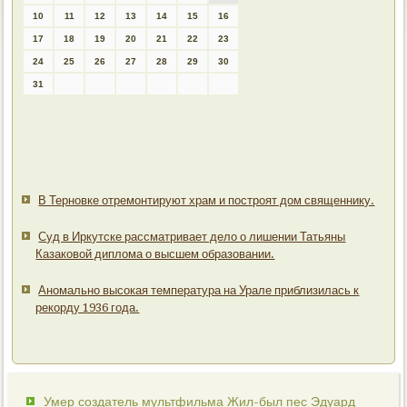
10
11
12
13
14
15
16
17
18
19
20
21
22
23
24
25
26
27
28
29
30
31
В Терновке отремонтируют храм и построят дом священнику.
Суд в Иркутске рассматривает дело о лишении Татьяны
Казаковой диплома о высшем образовании.
Аномально высокая температура на Урале приблизилась к
рекорду 1936 года.
Умер создатель мультфильма Жил-был пес Эдуард