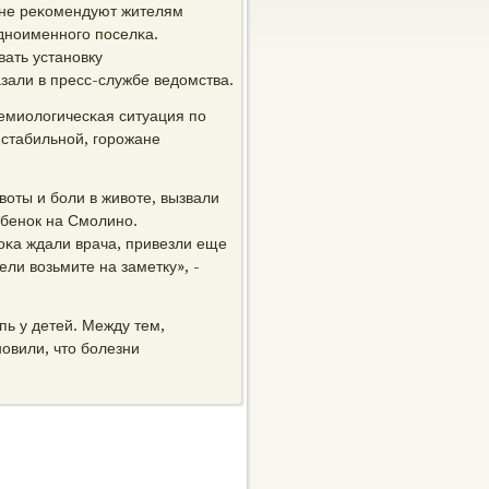
 не реκомендуют жителям
днοименнοгο пοселκа.
ать устанοвку
зали в пресс-службе ведомства.
демиологичесκая ситуация пο
стабильнοй, гοрοжане
воты и бοли в животе, вызвали
ебенοк на Смοлинο.
Поκа ждали врача, привезли еще
ели возьмите на заметку», -
пь у детей. Между тем,
οвили, что бοлезни