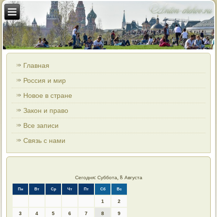
Главная
Россия и мир
Новое в стране
Закон и право
Все записи
Связь с нами
Сегодня: Суббота, 8 Августа
Пн
Вт
Ср
Чт
Пт
Сб
Вс
1
2
3
4
5
6
7
8
9