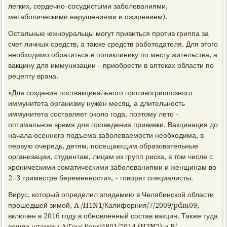
легких, сердечно-сосудистыми заболеваниями,
метаболическими нарушениями и ожирением).
Остальные южноуральцы могут привиться против гриппа за
счет личных средств, а также средств работодателя. Для этого
необходимо обратиться в поликлинику по месту жительства, а
вакцину для иммунизации - приобрести в аптеках области по
рецепту врача.
«Для создания поствакцинального противогриппозного
иммунитета организму нужен месяц, а длительность
иммунитета составляет около года, поэтому лето -
оптимальное время для проведения прививки. Вакцинация до
начала осеннего подъема заболеваемости необходима, в
первую очередь, детям, посещающим образовательные
организации, студентам, лицам из групп риска, в том числе с
хроническими соматическими заболеваниями и женщинам во
2−3 триместре беременности», - говорят специалисты.
Вирус, который определил эпидемию в Челябинской области
прошедшей зимой, A /H1N1/Калифорния/7/2009/pdm09,
включен в 2016 году в обновленный состав вакцин. Также туда
вошли штаммы A/Гонг Конг/4801/2014 (H3N2) и B/