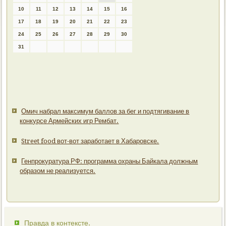
10
11
12
13
14
15
16
17
18
19
20
21
22
23
24
25
26
27
28
29
30
31
Омич набрал максимум баллов за бег и подтягивание в
конкурсе Армейских игр Рембат.
Street food вот-вот заработает в Хабаровске.
Генпрокуратура РФ: программа охраны Байкала должным
образом не реализуется.
Правда в контексте.