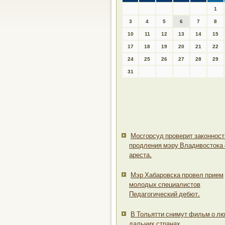
1
3
4
5
6
7
8
10
11
12
13
14
15
17
18
19
20
21
22
24
25
26
27
28
29
31
Мосгорсуд проверит законност
продления мэру Владивостока 
ареста.
Мэр Хабаровска провел прием
молодых специалистов
Педагогический дебют.
В Тольятти снимут фильм о лю
дальних странах.