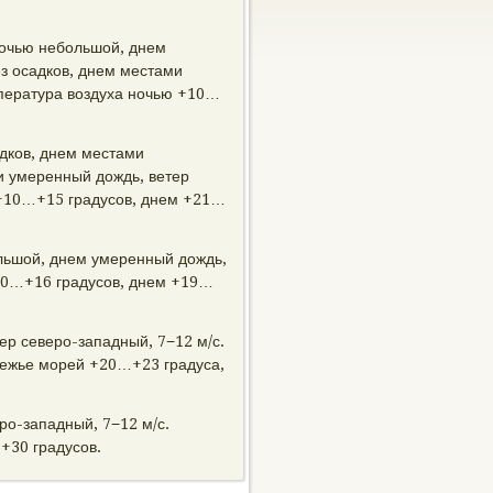
ночью небольшой, днем
з осадков, днем местами
мпература воздуха ночью +10…
дков, днем местами
и умеренный дождь, ветер
 +10…+15 градусов, днем +21…
льшой, днем умеренный дождь,
+10…+16 градусов, днем +19…
ер северо-западный, 7−12 м/с.
режье морей +20…+23 градуса,
ро-западный, 7−12 м/с.
+30 градусов.