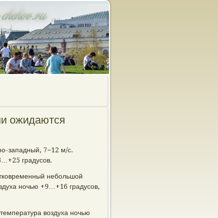
ми ожидаются
ро-западный, 7−12 м/с.
3…+25 градусов.
атковременный небольшой
оздуха ночью +9…+16 градусов,
температура воздуха ночью