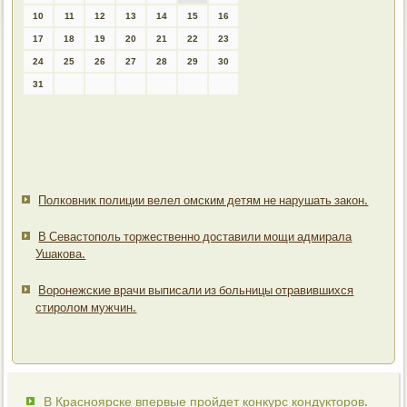
10
11
12
13
14
15
16
17
18
19
20
21
22
23
24
25
26
27
28
29
30
31
Полковник полиции велел омским детям не нарушать закон.
В Севастополь торжественно доставили мощи адмирала
Ушакова.
Воронежские врачи выписали из больницы отравившихся
стиролом мужчин.
В Красноярске впервые пройдет конкурс кондукторов.