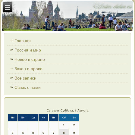
Главная
Россия и мир
Новое в стране
Закон и право
Все записи
Связь с нами
Сегодня: Суббота, 8 Августа
Пн
Вт
Ср
Чт
Пт
Сб
Вс
1
2
3
4
5
6
7
8
9