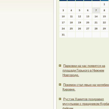
1
3
4
5
6
7
8
10
11
12
13
14
15
17
18
19
20
21
22
24
25
26
27
28
29
31
Парковки на час появятся на
площади Горького в Нижнем
Новгороде.
Покемон стал явью на челябин
Кировке.
Рустэм Хамитов поздравил
мусульман с праздником Курба
байрам.