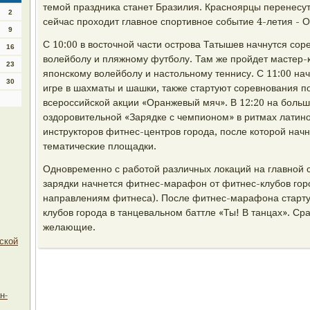
темой праздника станет Бразилия. Красноярцы перенесут
2
сейчас проходит главное спортивное событие 4-летия - 
9
С 10:00 в восточной части острова Татышев начнутся со
16
волейболу и пляжному футболу. Там же пройдет мастер-к
23
японскому волейболу и настольному теннису. С 11:00 на
30
игре в шахматы и шашки, также стартуют соревнования п
всероссийской акции «Оранжевый мяч». В 12:20 на больш
оздоровительной «Зарядке с чемпионом» в ритмах латин
инструкторов фитнес-центров города, после которой нач
тематические площадки.
Одновременно с работой различных локаций на главной 
зарядки начнется фитнес-марафон от фитнес-клубов гор
направлениям фитнеса). После фитнес-марафона старту
клубов города в танцевальном баттле «Ты! В танцах». Сра
желающие.
ской
н-