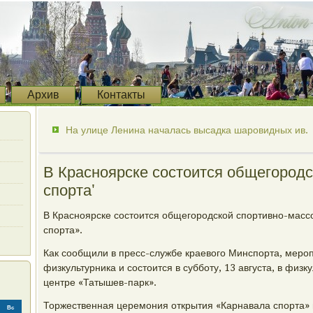
Архив
Контакты
На улице Ленина началась высадка шаровидных ив.
В Красноярске состоится общегородс
спорта'
В Красноярске состоится общегородской спортивно-масс
спорта».
Как сообщили в пресс-службе краевого Минспорта, меро
физкультурника и состоится в субботу, 13 августа, в физ
центре «Татышев-парк».
Торжественная церемония открытия «Карнавала спорта» 
Вс