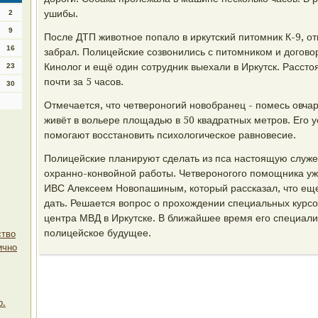
ушибы.
2
9
После ДТП животное попало в иркутский питомник К-9, отк
16
забрал. Полицейские созвонились с питомником и договор
Кинолог и ещё один сотрудник выехали в Иркутск. Рассто
23
почти за 5 часов.
30
Отмечается, что четвероногий новобранец - помесь овчар
живёт в вольере площадью в 50 квадратных метров. Его 
помогают восстановить психологическое равновесие.
Полицейские планируют сделать из пса настоящую служе
охранно-конвойной работы. Четвероногого помощника уж
ИВС Алексеем Новопашиным, который рассказал, что еще
дать. Решается вопрос о прохождении специальных курсо
центра МВД в Иркутске. В ближайшее время его специал
полицейское будущее.
ство
ично
р.