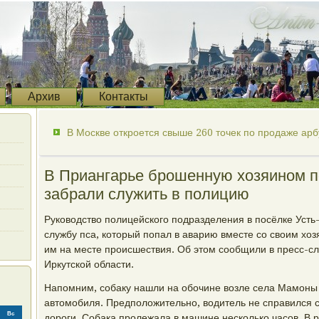
Архив
Контакты
В Москве откроется свыше 260 точек по продаже арб
В Приангарье брошенную хозяином п
забрали служить в полицию
Руководство полицейского подразделения в посёлке Усть-
службу пса, который попал в аварию вместе со своим х
им на месте происшествия. Об этом сообщили в пресс-с
Иркутской области.
Напомним, собаку нашли на обочине возле села Мамоны 
автомобиля. Предположительно, водитель не справился 
Вс
дороги. Собака пролежала в машине несколько часов. В р