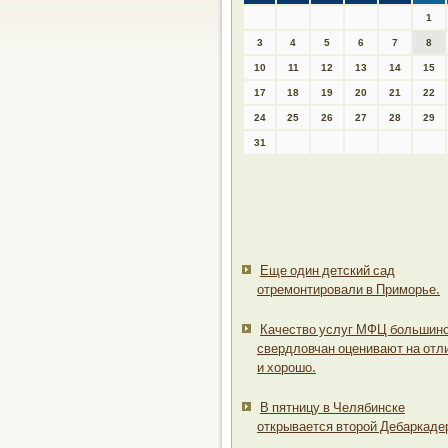
1
3
4
5
6
7
8
10
11
12
13
14
15
17
18
19
20
21
22
24
25
26
27
28
29
31
Еще один детский сад
отремонтировали в Приморье.
Качество услуг МФЦ большин
свердловчан оценивают на отл
и хорошо.
В пятницу в Челябинске
открывается второй Дебаркаде