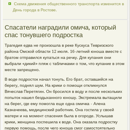
Схема движения общественного транспорта изменится в
День города в Ростове.
Спасатели наградили омича, который
спас тонувшего подростка
Трагедия едва не произошла в реке Кускуса Тевризского
района Омской области 12 июля. 16-летний юноша вместе с
братом отправился купаться на речку. Для купания они
выбрали «дикий» пляж с табличками о том, что купание в этом
месте запрещено.
В воде подросток начал тонуть. Его брат, оставшийся на
берегу, поднял шум. На крики о помощи откликнулся
Вячеслав Перетягин. Он бросился в воду и после нескольких
попыток нашел бездыханного юношу. Экстремала вытащили
на берег, где ему помогла еще одна омичка - Алена
Казначеева, медицинский работник. Она гостила у своей
матери и на момент спасения была в огороде. Услышав
крики, женщина поспешила к воде. Она оказала подростку
первую помощь, после чего юноша смог самостоятельно