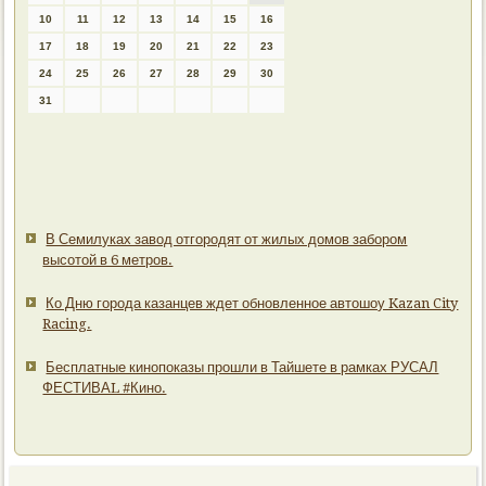
10
11
12
13
14
15
16
17
18
19
20
21
22
23
24
25
26
27
28
29
30
31
В Семилуках завод отгородят от жилых домов забором
высотой в 6 метров.
Ко Дню города казанцев ждет обновленное автошоу Kazan City
Racing.
Бесплатные кинопоказы прошли в Тайшете в рамках РУСАЛ
ФЕСТИВАL #Кино.