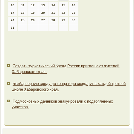
10
11
12
13
14
15
16
17
18
19
20
21
22
23
24
25
26
27
28
29
30
31
Создать туристический бренд России приглашают жителей
Хабаровского края.
Безбарьерную среду до конца года создадут в каждой третьей
школе Хабаровского края.
Подмосковных дачников эвакуировали с подтопленных
участков.