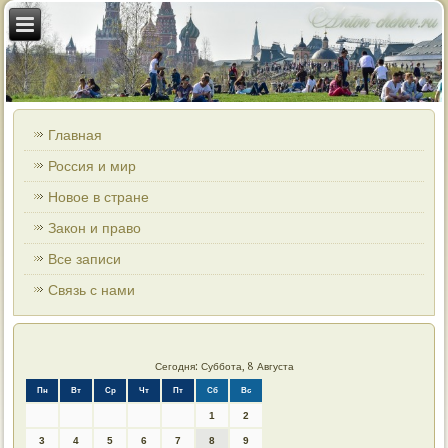
Главная
Россия и мир
Новое в стране
Закон и право
Все записи
Связь с нами
Сегодня: Суббота, 8 Августа
Пн
Вт
Ср
Чт
Пт
Сб
Вс
1
2
3
4
5
6
7
8
9